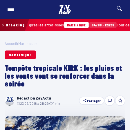
🔍
s ramassés après les after-yoles
⚡ Breaking
04/08 · 12h29
Tour des Yole
MARTINIQUE
Accueil
›
Martinique
›
MARTINIQUE
Tempête tropicale KIRK : les pluies et
les vents vont se renforcer dans la
soirée
Rédaction ZayActu
Partager
27/09/2018 à 21h29
·
⏱ 1 min