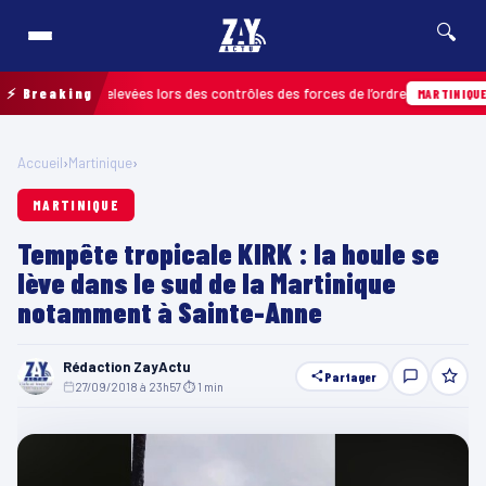
🔍
nfractions relevées lors des contrôles des forces de l’ordre
⚡ Breaking
0
MARTINIQUE
Accueil
›
Martinique
›
MARTINIQUE
Tempête tropicale KIRK : la houle se
lève dans le sud de la Martinique
notamment à Sainte-Anne
Rédaction ZayActu
Partager
27/09/2018 à 23h57
·
⏱ 1 min