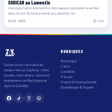
SODICAR au Lamentin
Une importante intervention des sapeurs-pompiers a eu lieu
dans la nuit de lundi à mardi au Lamentin. Un…
04/08 · 11h06
⏱ 1 min
RUBRIQUES
Martinique
Suivez toute l'actualité en
L'actu
temps réel sur ZayActu : infos
Caraïbes
locales, faits divers, culture et
À la une
événements en Martinique et
France & Internationale
dans la Caraïbe.
Guadeloupe & Guyane