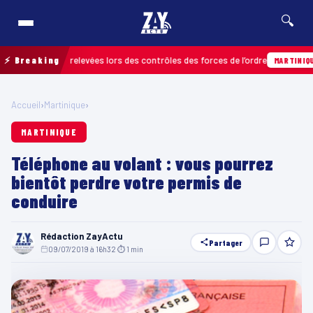
🔍
infractions relevées lors des contrôles des forces de l’ordre
⚡ Breaking
MARTINIQUE
Accueil
›
Martinique
›
MARTINIQUE
Téléphone au volant : vous pourrez
bientôt perdre votre permis de
conduire
Rédaction ZayActu
Partager
09/07/2019 à 16h32
·
⏱ 1 min