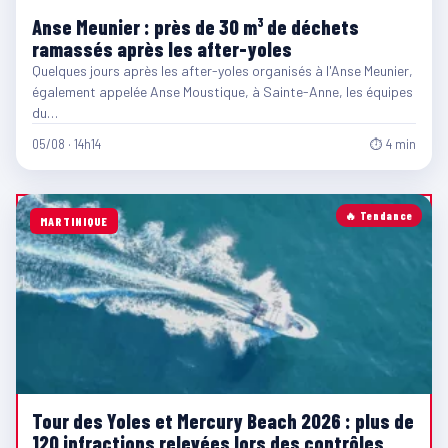
Anse Meunier : près de 30 m³ de déchets
ramassés après les after-yoles
Quelques jours après les after-yoles organisés à l'Anse Meunier,
également appelée Anse Moustique, à Sainte-Anne, les équipes
du…
05/08 · 14h14
⏱ 4 min
🔥 Tendance
MARTINIQUE
Tour des Yoles et Mercury Beach 2026 : plus de
120 infractions relevées lors des contrôles