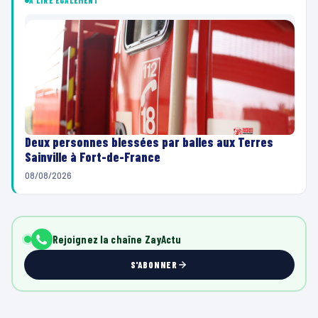
À LIRE ÉGALEMENT
Deux personnes blessées par balles aux Terres
Sainville à Fort-de-France
08/08/2026
Rejoignez la chaîne ZayActu
S'ABONNER