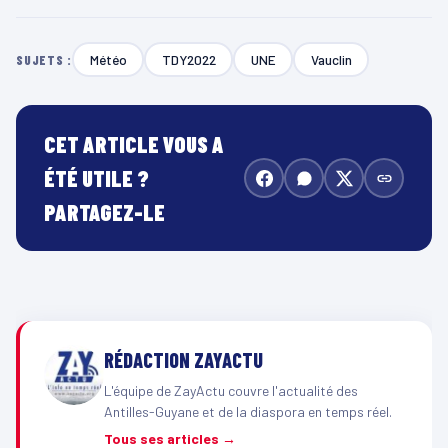
Météo
TDY2022
UNE
Vauclin
SUJETS :
CET ARTICLE VOUS A
ÉTÉ UTILE ?
PARTAGEZ-LE
RÉDACTION ZAYACTU
L'équipe de ZayActu couvre l'actualité des
Antilles-Guyane et de la diaspora en temps réel.
Tous ses articles →