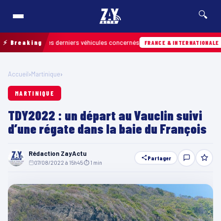
🔍
etrouver les derniers véhicules concernés
⚡ Breaking
Hier
FRANCE & INTERNATIONALE
Accueil
›
Martinique
›
MARTINIQUE
TDY2022 : un départ au Vauclin suivi
d’une régate dans la baie du François
Rédaction ZayActu
Partager
07/08/2022 à 15h45
·
⏱ 1 min