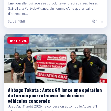
Une nouvelle fusillade s'est produite vendredi soir aux Terres
Sainville, à Fort-de-France. Un homme d'une quarantaine
d'années et…
08/08 · 10h11
⏱ 1 min
MARTINIQUE
Airbags Takata : Autos GM lance une opération
de terrain pour retrouver les derniers
véhicules concernés
Jusqu'au 31 août 2026, la concession automobile Autos GM