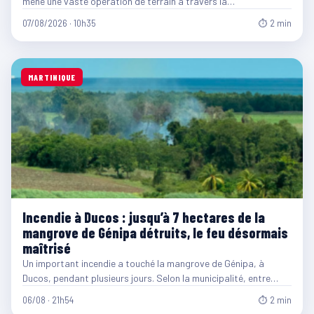
mène une vaste opération de terrain à travers la…
07/08/2026 · 10h35
⏱ 2 min
MARTINIQUE
Incendie à Ducos : jusqu’à 7 hectares de la
mangrove de Génipa détruits, le feu désormais
maîtrisé
Un important incendie a touché la mangrove de Génipa, à
Ducos, pendant plusieurs jours. Selon la municipalité, entre…
06/08 · 21h54
⏱ 2 min