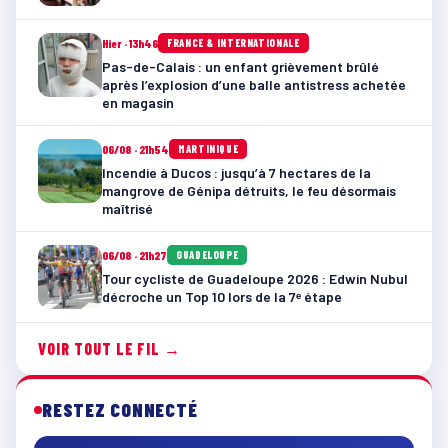
Hier · 13h46
FRANCE & INTERNATIONALE
Pas-de-Calais : un enfant grièvement brûlé
après l’explosion d’une balle antistress achetée
en magasin
06/08 · 21h54
MARTINIQUE
Incendie à Ducos : jusqu’à 7 hectares de la
mangrove de Génipa détruits, le feu désormais
maîtrisé
06/08 · 21h27
GUADELOUPE
Tour cycliste de Guadeloupe 2026 : Edwin Nubul
décroche un Top 10 lors de la 7ᵉ étape
VOIR TOUT LE FIL →
RESTEZ CONNECTÉ