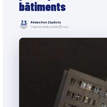
bâtiments
Rédaction ZayActu
06/02/2018 à 21h36
·
⏱ 1 min