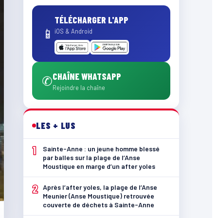
TÉLÉCHARGER L'APP
📱
iOS & Android
CHAÎNE WHATSAPP
✆
Rejoindre la chaîne
LES + LUS
1
Sainte-Anne : un jeune homme blessé
par balles sur la plage de l’Anse
Moustique en marge d’un after yoles
2
Après l’after yoles, la plage de l’Anse
Meunier (Anse Moustique) retrouvée
couverte de déchets à Sainte-Anne