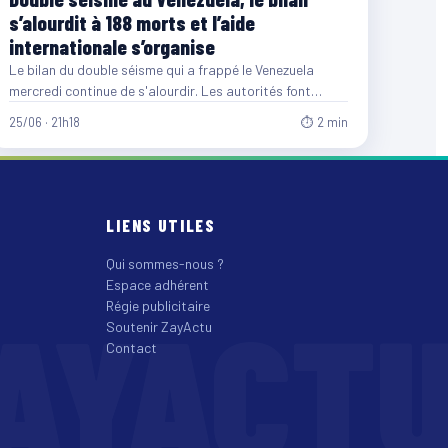
s’alourdit à 188 morts et l’aide
internationale s’organise
Le bilan du double séisme qui a frappé le Venezuela
mercredi continue de s'alourdir. Les autorités font
désormais…
25/06 · 21h18
⏱ 2 min
LIENS UTILES
Qui sommes-nous ?
Espace adhérent
AYACT
Régie publicitaire
Soutenir ZayActu
Contact