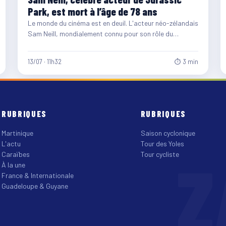
Park, est mort à l’âge de 78 ans
Le monde du cinéma est en deuil. L'acteur néo-zélandais
Sam Neill, mondialement connu pour son rôle du
paléontologue…
13/07 · 11h32
⏱ 3 min
RUBRIQUES
RUBRIQUES
Martinique
Saison cyclonique
L'actu
Tour des Yoles
Z
Caraïbes
Tour cycliste
À la une
France & Internationale
Guadeloupe & Guyane