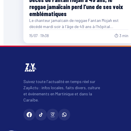
reggae jamaïcain perd l’une de ses voix
emblématiques
Le chanteur jamaïcain de reggae Fantan Mojah est
décédé mardi soir à l'âge de 49 ans à l'hôpital…
15/07 · 11h38
⏱ 3 min
Suivez toute l'actualité en temps réel sur
ZayActu : infos locales, faits divers, culture
et événements en Martinique et dans la
Caraïbe.