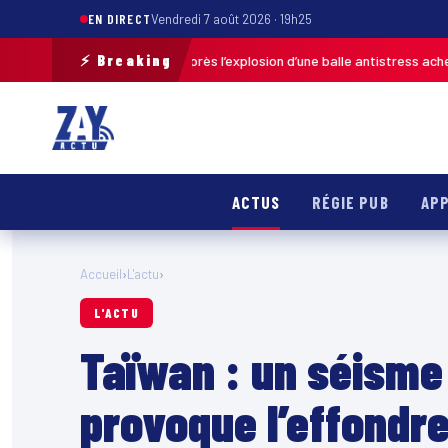
EN DIRECT
Vendredi 7 août 2026 · 19h25
⚡ Breaking
grièvement brûlé après l’explosion d’une balle antistress achetée en ma
ACTUS
RÉGIE PUB
APP
Accueil
›
L'actu
›
L'ACTU
Taïwan : un séisme
provoque l’effondr