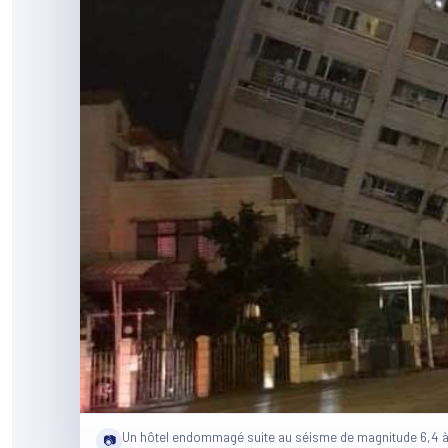
Un hôtel endommagé suite au séisme de magnitude 6,4 à 
📷