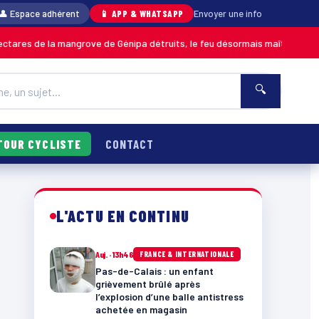
👤 Espace adhérent
📱 APP & WHATSAPP
Envoyer une info
la mangrove de Génipa détruits, le feu désormais maîtrisé
GUADELOUPE
🔍
TOUR CYCLISTE
CONTACT
L'ACTU EN CONTINU
Auj. · 13h46
FRANCE & INTERNATIONALE
Pas-de-Calais : un enfant
grièvement brûlé après
l’explosion d’une balle antistress
achetée en magasin