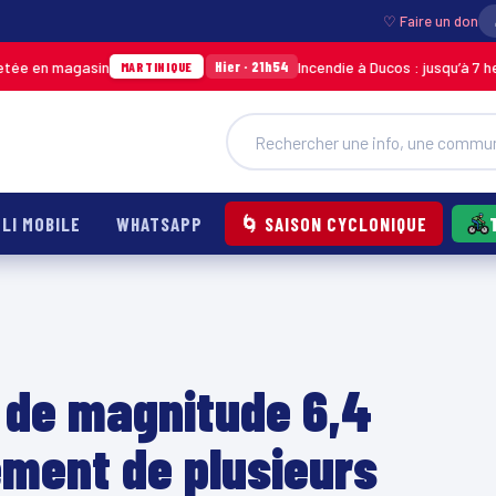
♡ Faire un don
gasin
Incendie à Ducos : jusqu’à 7 hectares de 
Hier · 21h54
MARTINIQUE
LI MOBILE
WHATSAPP
🌀 SAISON CYCLONIQUE
 de magnitude 6,4
ement de plusieurs