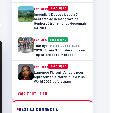
Hier · 21h54
MARTINIQUE
Incendie à Ducos : jusqu’à 7
hectares de la mangrove de
Génipa détruits, le feu désormais
maîtrisé
Hier · 21h27
GUADELOUPE
Tour cycliste de Guadeloupe
2026 : Edwin Nubul décroche un
Top 10 lors de la 7ᵉ étape
Hier · 13h48
MARTINIQUE
Laurence Fibleuil s’envole pour
représenter la Martinique à Miss
World 2026 au Vietnam
VOIR TOUT LE FIL →
RESTEZ CONNECTÉ