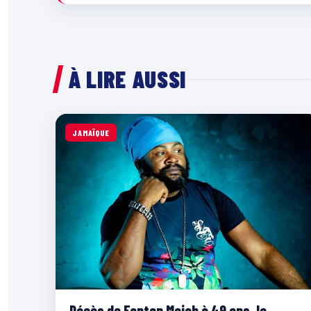
À LIRE AUSSI
JAMAÏQUE
Décès de Fantan Mojah à 49 ans, le