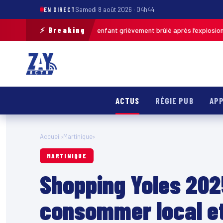
EN DIRECT
Samedi 8 août 2026 · 04h44
⚡ Breaking
Pas-de-Calais : un enfant grièvement brûlé après l’explosion d’une ball
ACTUS
RÉGIE PUB
APP
Accueil
›
Martinique
›
MARTINIQUE
Shopping Yoles 202
consommer local et 