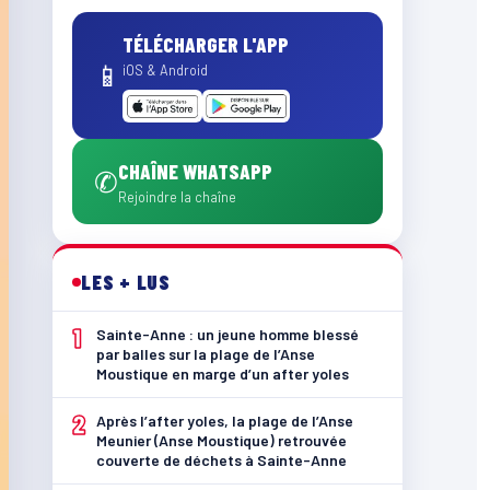
TÉLÉCHARGER L'APP
📱
iOS & Android
CHAÎNE WHATSAPP
✆
Rejoindre la chaîne
LES + LUS
1
Sainte-Anne : un jeune homme blessé
par balles sur la plage de l’Anse
Moustique en marge d’un after yoles
2
Après l’after yoles, la plage de l’Anse
Meunier (Anse Moustique) retrouvée
couverte de déchets à Sainte-Anne