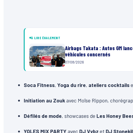
À LIRE ÉGALEMENT
Airbags Takata : Autos GM lanc
véhicules concernés
07/08/2026
Soca Fitness
,
Yoga du rire
,
ateliers cocktails
e
Initiation au Zouk
avec Moïse Rippon, chorégrap
Défilés de mode
, showcases de
Les Honey Bee
YOLES MIX PARTY
avec
DJ Vybz
et
DJ Stonekil