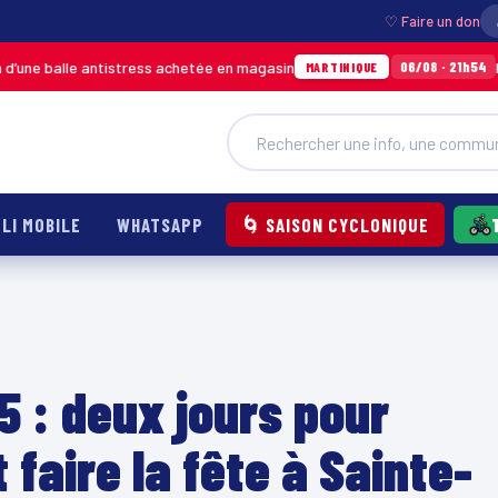
♡ Faire un don
e antistress achetée en magasin
Incendie à D
06/08 · 21h54
MARTINIQUE
LI MOBILE
WHATSAPP
🌀 SAISON CYCLONIQUE
5 : deux jours pour
faire la fête à Sainte-