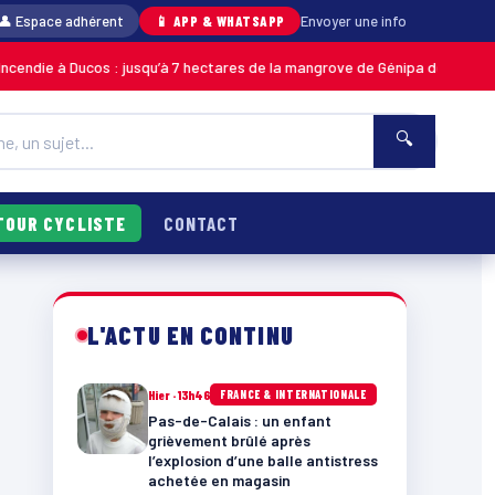
👤 Espace adhérent
📱 APP & WHATSAPP
Envoyer une info
ucos : jusqu’à 7 hectares de la mangrove de Génipa détruits, le feu désor
🔍
TOUR CYCLISTE
CONTACT
L'ACTU EN CONTINU
Hier · 13h46
FRANCE & INTERNATIONALE
Pas-de-Calais : un enfant
grièvement brûlé après
l’explosion d’une balle antistress
achetée en magasin