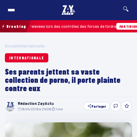
🔍
nfractions relevées lors des contrôles des forces de l’ordre
⚡ Breaking
0
MARTINIQUE
Accueil
›
Internationale
›
INTERNATIONALE
Ses parents jettent sa vaste
collection de porno, il porte plainte
contre eux
Rédaction ZayActu
Partager
18/04/2019 à 21h08
·
⏱ 1 min