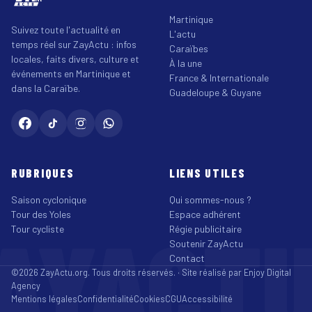
Martinique
Suivez toute l'actualité en
L'actu
temps réel sur ZayActu : infos
Caraïbes
locales, faits divers, culture et
À la une
événements en Martinique et
France & Internationale
dans la Caraïbe.
Guadeloupe & Guyane
RUBRIQUES
LIENS UTILES
Saison cyclonique
Qui sommes-nous ?
Tour des Yoles
Espace adhérent
AYACT
Tour cycliste
Régie publicitaire
Soutenir ZayActu
Contact
©2026 ZayActu.org. Tous droits réservés. · Site réalisé par
Enjoy Digital
Agency
Mentions légales
Confidentialité
Cookies
CGU
Accessibilité