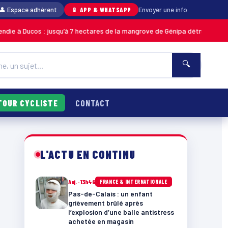
👤 Espace adhérent
📱 APP & WHATSAPP
Envoyer une info
usqu’à 7 hectares de la mangrove de Génipa détruits, le feu désormais ma
🔍
TOUR CYCLISTE
CONTACT
L'ACTU EN CONTINU
Auj. · 13h46
FRANCE & INTERNATIONALE
Pas-de-Calais : un enfant
grièvement brûlé après
l’explosion d’une balle antistress
achetée en magasin