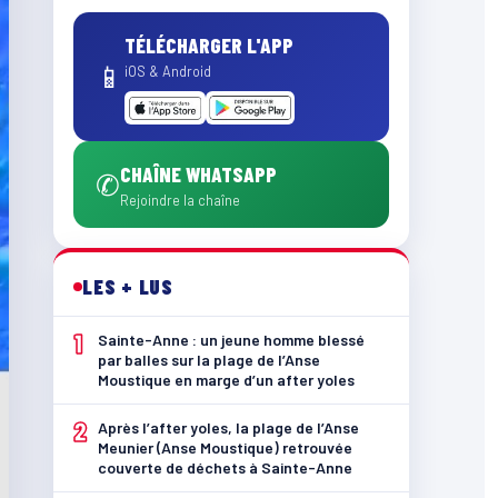
TÉLÉCHARGER L'APP
📱
iOS & Android
CHAÎNE WHATSAPP
✆
Rejoindre la chaîne
LES + LUS
1
Sainte-Anne : un jeune homme blessé
par balles sur la plage de l’Anse
Moustique en marge d’un after yoles
2
Après l’after yoles, la plage de l’Anse
Meunier (Anse Moustique) retrouvée
couverte de déchets à Sainte-Anne