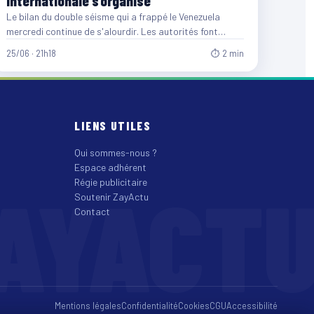
internationale s’organise
Le bilan du double séisme qui a frappé le Venezuela
mercredi continue de s'alourdir. Les autorités font
désormais…
25/06 · 21h18
⏱ 2 min
LIENS UTILES
Qui sommes-nous ?
Espace adhérent
AYACT
Régie publicitaire
Soutenir ZayActu
Contact
Mentions légales
Confidentialité
Cookies
CGU
Accessibilité