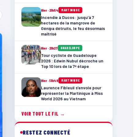
Hier · 21h54
MARTINIQUE
Incendie à Ducos : jusqu’à 7
hectares de la mangrove de
Génipa détruits, le feu désormais
maîtrisé
Hier · 21h27
GUADELOUPE
Tour cycliste de Guadeloupe
2026 : Edwin Nubul décroche un
Top 10 lors de la 7ᵉ étape
Hier · 13h48
MARTINIQUE
Laurence Fibleuil s’envole pour
représenter la Martinique à Miss
World 2026 au Vietnam
VOIR TOUT LE FIL →
RESTEZ CONNECTÉ