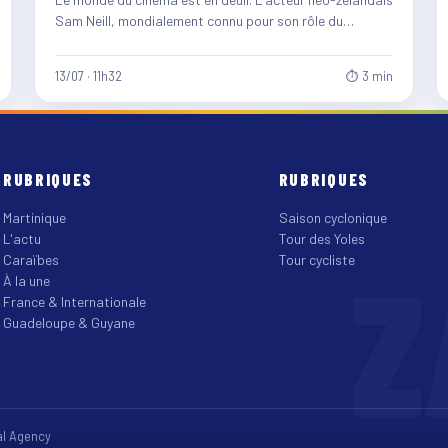
Sam Neill, mondialement connu pour son rôle du
paléontologue…
13/07 · 11h32
⏱ 3 min
RUBRIQUES
RUBRIQUES
Martinique
Saison cyclonique
L'actu
Tour des Yoles
Z
Caraïbes
Tour cycliste
À la une
France & Internationale
Guadeloupe & Guyane
tal Agency