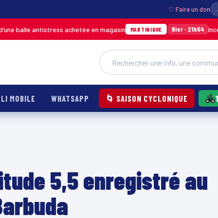
♡ Faire un don
stress achetée en magasin
Incendie à Ducos : j
Hier · 21h54
MARTINIQUE
LI MOBILE
WHATSAPP
🌀 SAISON CYCLONIQUE
tude 5,5 enregistré au
Barbuda