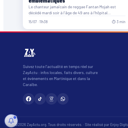
emblématiques
Le chanteur jamaïcain de reggae Fantan Mojah est
décédé mardi soir à l'âge de 49 ans à l'hôpital…
15/07 · 11h38
⏱ 3 min
Suivez toute l'actualité en temps réel sur
ZayActu : infos locales, faits divers, culture
et événements en Martinique et dans la
Caraïbe.
©2026 ZayActu.org. Tous droits réservés. · Site réalisé par
Enjoy Digi