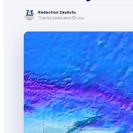
Rédaction ZayActu
09/02/2018 à 18h31
·
⏱ 1 min