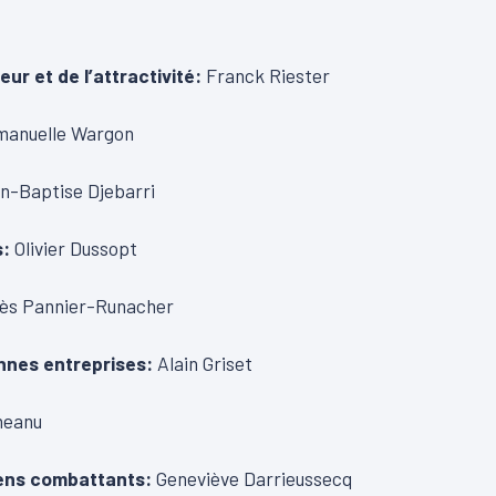
ur et de l’attractivité:
Franck Riester
anuelle Wargon
n-Baptise Djebarri
s:
Olivier Dussopt
nès Pannier-Runacher
ennes entreprises:
Alain Griset
neanu
iens combattants:
Geneviève Darrieussecq