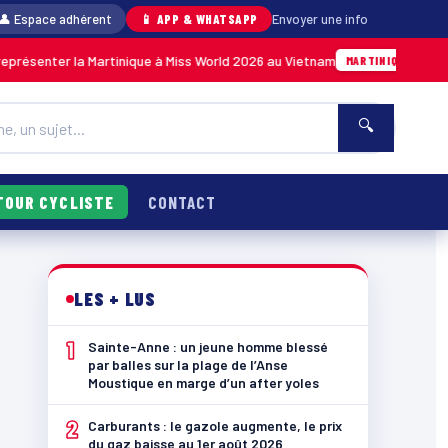
👤 Espace adhérent
📱 APP & WHATSAPP
Envoyer une info
r la Martinique à Miss World 2026 au Vietnam
05/08 · 14h14
MARTINIQUE
🔍
TOUR CYCLISTE
CONTACT
LES + LUS
1
Sainte-Anne : un jeune homme blessé
par balles sur la plage de l’Anse
Moustique en marge d’un after yoles
2
Carburants : le gazole augmente, le prix
du gaz baisse au 1er août 2026