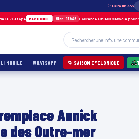
♡ Faire un don
ape
Laurence Fibleuil s’envole pour représente
Hier · 13h48
MARTINIQUE
LI MOBILE
WHATSAPP
🌀 SAISON CYCLONIQUE
 remplace Annick
re des Outre-mer