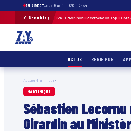
EN DIRECT
Jeudi 6 août 2026 · 22h54
⚡ Breaking
iste de Guadeloupe 2026 : Edwin Nubul décroche un Top 10 lors de la 7ᵉ ét
ACTUS
RÉGIE PUB
APP
Accueil
›
Martinique
›
MARTINIQUE
Sébastien Lecornu
Girardin au Ministè