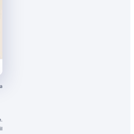
 a
e.
il