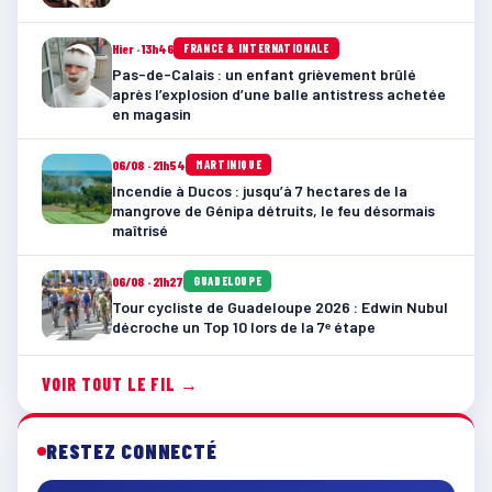
Hier · 13h46
FRANCE & INTERNATIONALE
Pas-de-Calais : un enfant grièvement brûlé
après l’explosion d’une balle antistress achetée
en magasin
06/08 · 21h54
MARTINIQUE
Incendie à Ducos : jusqu’à 7 hectares de la
mangrove de Génipa détruits, le feu désormais
maîtrisé
06/08 · 21h27
GUADELOUPE
Tour cycliste de Guadeloupe 2026 : Edwin Nubul
décroche un Top 10 lors de la 7ᵉ étape
VOIR TOUT LE FIL →
RESTEZ CONNECTÉ