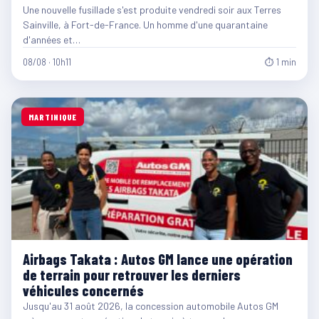
Une nouvelle fusillade s'est produite vendredi soir aux Terres
Sainville, à Fort-de-France. Un homme d'une quarantaine
d'années et…
08/08 · 10h11
⏱ 1 min
MARTINIQUE
Airbags Takata : Autos GM lance une opération
de terrain pour retrouver les derniers
véhicules concernés
Jusqu'au 31 août 2026, la concession automobile Autos GM