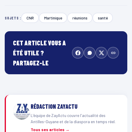
CNR
Martinique
réunions
santé
SUJETS :
CET ARTICLE VOUS A
ÉTÉ UTILE ?
PARTAGEZ-LE
RÉDACTION ZAYACTU
L'équipe de ZayActu couvre l'actualité des
Antilles-Guyane et de la diaspora en temps réel.
Tous ses articles →