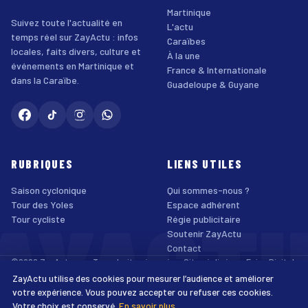
Martinique
Suivez toute l'actualité en
L'actu
temps réel sur ZayActu : infos
Caraïbes
locales, faits divers, culture et
À la une
événements en Martinique et
France & Internationale
dans la Caraïbe.
Guadeloupe & Guyane
RUBRIQUES
LIENS UTILES
Saison cyclonique
Qui sommes-nous ?
AYACT
Tour des Yoles
Espace adhérent
Tour cycliste
Régie publicitaire
Soutenir ZayActu
Contact
©2026 ZayActu.org. Tous droits réservés. · Site réalisé par
Enjoy Digital
Agency
ZayActu utilise des cookies pour mesurer l’audience et améliorer
↑
Mentions légales
Confidentialité
Cookies
CGU
Accessibilité
votre expérience. Vous pouvez accepter ou refuser ces cookies.
Votre choix est conservé.
En savoir plus