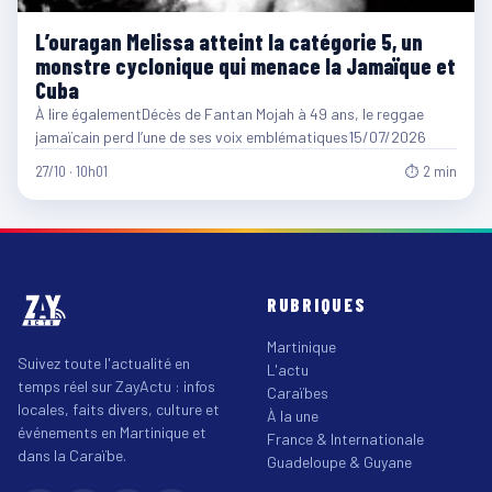
L’ouragan Melissa atteint la catégorie 5, un
monstre cyclonique qui menace la Jamaïque et
Cuba
À lire égalementDécès de Fantan Mojah à 49 ans, le reggae
jamaïcain perd l’une de ses voix emblématiques15/07/2026
27/10 · 10h01
⏱ 2 min
RUBRIQUES
Martinique
Suivez toute l'actualité en
L'actu
temps réel sur ZayActu : infos
Caraïbes
locales, faits divers, culture et
À la une
événements en Martinique et
France & Internationale
dans la Caraïbe.
Guadeloupe & Guyane