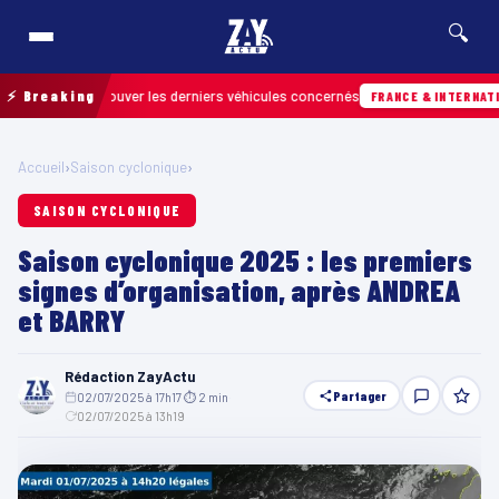
🔍
 pour retrouver les derniers véhicules concernés
⚡ Breaking
FRANCE & INTERNATIONALE
Accueil
›
Saison cyclonique
›
SAISON CYCLONIQUE
Saison cyclonique 2025 : les premiers
signes d’organisation, après ANDREA
et BARRY
Rédaction ZayActu
Partager
02/07/2025 à 17h17
·
⏱ 2 min
·
02/07/2025 à 13h19