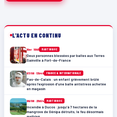
L'ACTU EN CONTINU
Hier · 10h11
MARTINIQUE
Deux personnes blessées par balles aux Terres
Sainville à Fort-de-France
07/08 · 13h46
FRANCE & INTERNATIONALE
Pas-de-Calais : un enfant grièvement brûlé
après l’explosion d’une balle antistress achetée
en magasin
06/08 · 21h54
MARTINIQUE
Incendie à Ducos : jusqu’à 7 hectares de la
mangrove de Génipa détruits, le feu désormais
maîtrisé