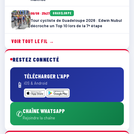
06/08 · 21h27
GUADELOUPE
Tour cycliste de Guadeloupe 2026 : Edwin Nubul
décroche un Top 10 lors de la 7ᵉ étape
VOIR TOUT LE FIL →
RESTEZ CONNECTÉ
TÉLÉCHARGER L'APP
📱
iOS & Android
CHAÎNE WHATSAPP
✆
Rejoindre la chaîne