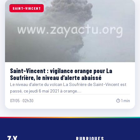
SAINT-VINCENT
Saint-Vincent : vigilance orange pour La
Soufrière, le niveau d’alerte abaissé
Le niveau d’alerte du volcan La Soufrière de Saint-Vincent est
passé, ce jeudi 6 mai 2021 à orange.…
07/05 · 02h30
⏱ 1 min
RUBRIQUES