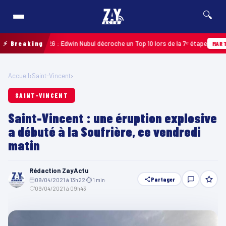
🔍
deloupe 2026 : Edwin Nubul décroche un Top 10 lors de la 7ᵉ étape
⚡ Breaking
MARTINIQU
Accueil
›
Saint-Vincent
›
SAINT-VINCENT
Saint-Vincent : une éruption explosive
a débuté à la Soufrière, ce vendredi
matin
Rédaction ZayActu
Partager
09/04/2021 à 13h22
·
⏱ 1 min
·
09/04/2021 à 09h43