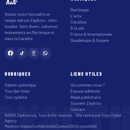
Martinique
Suivez toute l'actualité en
L'actu
temps réel sur ZayActu : infos
Caraïbes
locales, faits divers, culture et
À la une
événements en Martinique et
France & Internationale
dans la Caraïbe.
Guadeloupe & Guyane
RUBRIQUES
LIENS UTILES
Saison cyclonique
Qui sommes-nous ?
Tour des Yoles
Espace adhérent
AYACT
Tour cycliste
Régie publicitaire
Soutenir ZayActu
Contact
©2026 ZayActu.org. Tous droits réservés. · Site réalisé par
Enjoy Digital
Agency
Mentions légales
Confidentialité
Cookies
CGU
Accessibilité