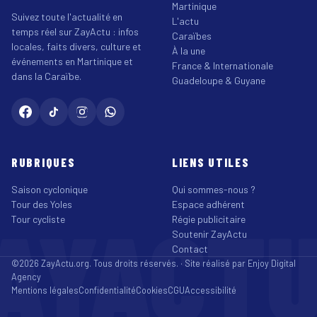
Martinique
Suivez toute l'actualité en
L'actu
temps réel sur ZayActu : infos
Caraïbes
locales, faits divers, culture et
À la une
événements en Martinique et
France & Internationale
dans la Caraïbe.
Guadeloupe & Guyane
RUBRIQUES
LIENS UTILES
Saison cyclonique
Qui sommes-nous ?
Tour des Yoles
Espace adhérent
AYACT
Tour cycliste
Régie publicitaire
Soutenir ZayActu
Contact
©2026 ZayActu.org. Tous droits réservés. · Site réalisé par
Enjoy Digital
Agency
Mentions légales
Confidentialité
Cookies
CGU
Accessibilité