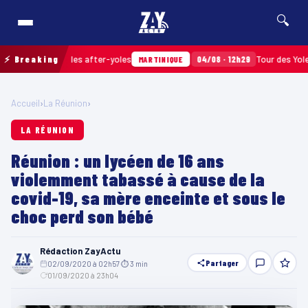
🔍
sés après les after-yoles
⚡ Breaking
04/08 · 12h29
Tour des Yoles et Me
MARTINIQUE
Accueil
›
La Réunion
›
LA RÉUNION
Réunion : un lycéen de 16 ans
violemment tabassé à cause de la
covid-19, sa mère enceinte et sous le
choc perd son bébé
Rédaction ZayActu
Partager
02/09/2020 à 02h57
·
⏱ 3 min
·
01/09/2020 à 23h04