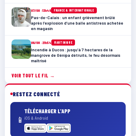
07/08 · 13h46
FRANCE & INTERNATIONALE
Pas-de-Calais : un enfant grièvement brûlé
après l’explosion d’une balle antistress achetée
en magasin
06/08 · 21h54
MARTINIQUE
Incendie à Ducos : jusqu’à 7 hectares de la
mangrove de Génipa détruits, le feu désormais
maîtrisé
VOIR TOUT LE FIL →
RESTEZ CONNECTÉ
TÉLÉCHARGER L'APP
📱
iOS & Android