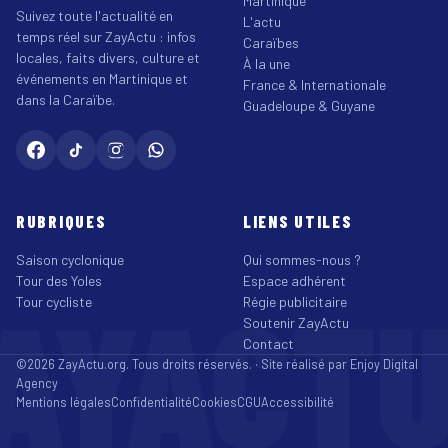
Martinique
Suivez toute l'actualité en
L'actu
temps réel sur ZayActu : infos
Caraïbes
locales, faits divers, culture et
À la une
événements en Martinique et
France & Internationale
dans la Caraïbe.
Guadeloupe & Guyane
RUBRIQUES
LIENS UTILES
Saison cyclonique
Qui sommes-nous ?
Tour des Yoles
Espace adhérent
AYACT
Tour cycliste
Régie publicitaire
Soutenir ZayActu
Contact
©2026 ZayActu.org. Tous droits réservés. · Site réalisé par
Enjoy Digital
Agency
Mentions légales
Confidentialité
Cookies
CGU
Accessibilité