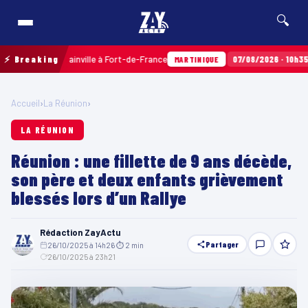
🔍
 Terres Sainville à Fort-de-France
⚡ Breaking
07/08/2026 · 10h35
Airba
MARTINIQUE
Accueil
›
La Réunion
›
LA RÉUNION
Réunion : une fillette de 9 ans décède,
son père et deux enfants grièvement
blessés lors d’un Rallye
Rédaction ZayActu
Partager
26/10/2025 à 14h26
·
⏱ 2 min
·
26/10/2025 à 23h21