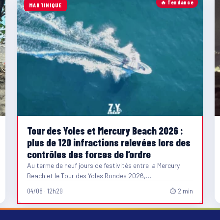
🔥 Tendance
MARTINIQUE
Tour des Yoles et Mercury Beach 2026 :
plus de 120 infractions relevées lors des
contrôles des forces de l’ordre
Au terme de neuf jours de festivités entre la Mercury
Beach et le Tour des Yoles Rondes 2026,…
04/08 · 12h29
⏱ 2 min