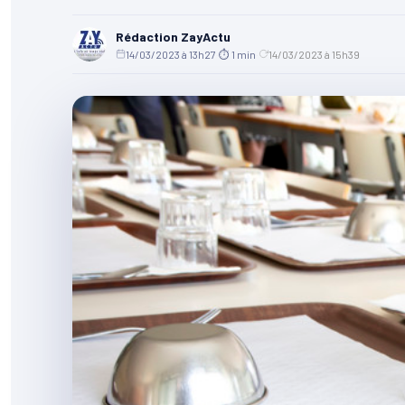
Rédaction ZayActu
14/03/2023 à 13h27
·
⏱ 1 min
·
14/03/2023 à 15h39