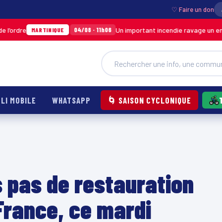
♡ Faire un don
Un important incendie ravage un entrepôt de
04/08 · 11h06
ARTINIQUE
LI MOBILE
WHATSAPP
🌀 SAISON CYCLONIQUE
s pas de restauration
France, ce mardi