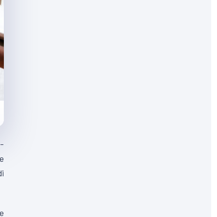
-
ue
di
e