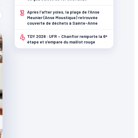
3
Après l’after yoles, la plage de l’Anse
Meunier (Anse Moustique) retrouvée
couverte de déchets à Sainte-Anne
4
TDY 2026 : UFR – Chanflor remporte la 6ᵉ
étape et s’empare du maillot rouge