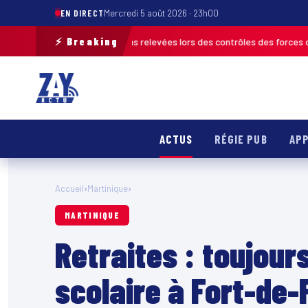
EN DIRECT
Mercredi 5 août 2026 · 23h00
⚡ Breaking
us de 120 infractions relevées lors des contrôles des forces de l’ordre
M
ACTUS
RÉGIE PUB
APP
Accueil
›
Martinique
›
MARTINIQUE
Retraites : toujour
scolaire à Fort-de-