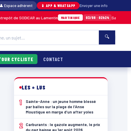
👤 Espace adhérent
📱 APP & WHATSAPP
Envoyer une info
 SODICAR au Lamentin
Sainte-Anne : un jeune
03/08 · 02h24
MARTINIQUE
🔍
TOUR CYCLISTE
CONTACT
LES + LUS
1
Sainte-Anne : un jeune homme blessé
par balles sur la plage de l’Anse
Moustique en marge d’un after yoles
2
Carburants : le gazole augmente, le prix
du gaz baisse au 1er août 2026