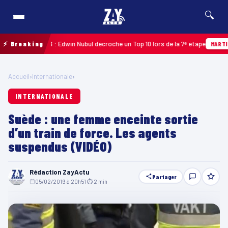
🔍
loupe 2026 : Edwin Nubul décroche un Top 10 lors de la 7ᵉ étape
⚡ Breaking
MARTINIQUE
Accueil
›
Internationale
›
INTERNATIONALE
Suède : une femme enceinte sortie
d’un train de force. Les agents
suspendus (VIDÉO)
Rédaction ZayActu
Partager
05/02/2019 à 20h51
·
⏱ 2 min