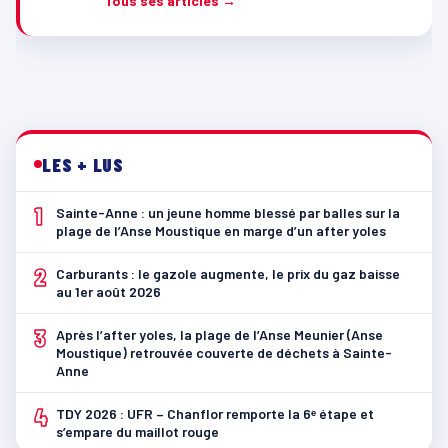
Tous ses articles →
LES + LUS
1
Sainte-Anne : un jeune homme blessé par balles sur la
plage de l’Anse Moustique en marge d’un after yoles
2
Carburants : le gazole augmente, le prix du gaz baisse
au 1er août 2026
3
Après l’after yoles, la plage de l’Anse Meunier (Anse
Moustique) retrouvée couverte de déchets à Sainte-
Anne
4
TDY 2026 : UFR – Chanflor remporte la 6ᵉ étape et
s’empare du maillot rouge