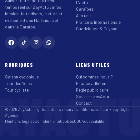
Suivez toute l'actualité en
L'actu
temps réel sur ZayActu : infos
Caraïbes
locales, faits divers, culture et
À la une
événements en Martinique et
France & Internationale
dans la Caraïbe.
Guadeloupe & Guyane
RUBRIQUES
LIENS UTILES
Saison cyclonique
Qui sommes-nous ?
Tour des Yoles
Espace adhérent
AYACT
Tour cycliste
Régie publicitaire
Soutenir ZayActu
Contact
©2026 ZayActu.org. Tous droits réservés. · Site réalisé par
Enjoy Digital
Agency
Mentions légales
Confidentialité
Cookies
CGU
Accessibilité