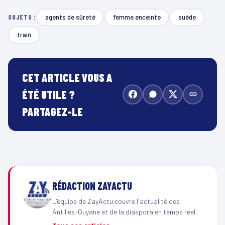
agents de sûreté
femme enceinte
suède
SUJETS :
train
CET ARTICLE VOUS A
ÉTÉ UTILE ?
PARTAGEZ-LE
RÉDACTION ZAYACTU
L'équipe de ZayActu couvre l'actualité des
Antilles-Guyane et de la diaspora en temps réel.