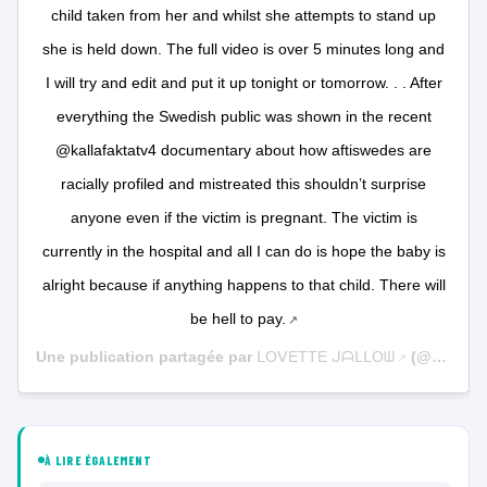
child taken from her and whilst she attempts to stand up
she is held down. The full video is over 5 minutes long and
I will try and edit and put it up tonight or tomorrow. . . After
everything the Swedish public was shown in the recent
@kallafaktatv4 documentary about how aftiswedes are
racially profiled and mistreated this shouldn’t surprise
anyone even if the victim is pregnant. The victim is
currently in the hospital and all I can do is hope the baby is
alright because if anything happens to that child. There will
be hell to pay.
Une publication partagée par
ᒪOᐯETTE ᒍᗩᒪᒪOᗯ
(@action4humanity_se) le
À LIRE ÉGALEMENT