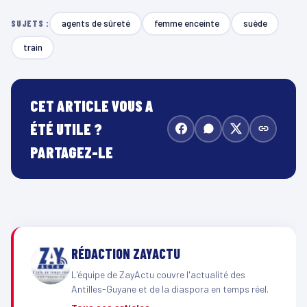
agents de sûreté
femme enceinte
suède
SUJETS :
train
CET ARTICLE VOUS A
ÉTÉ UTILE ?
PARTAGEZ-LE
RÉDACTION ZAYACTU
L'équipe de ZayActu couvre l'actualité des
Antilles-Guyane et de la diaspora en temps réel.