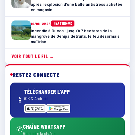
après l’explosion d’une balle antistress achetée
en magasin
06/08 · 21h54
MARTINIQUE
Incendie à Ducos : jusqu’à 7 hectares de la
mangrove de Génipa détruits, le feu désormais
maîtrisé
VOIR TOUT LE FIL →
RESTEZ CONNECTÉ
TÉLÉCHARGER L'APP
📱
iOS & Android
CHAÎNE WHATSAPP
✆
Rejoindre la chaîne