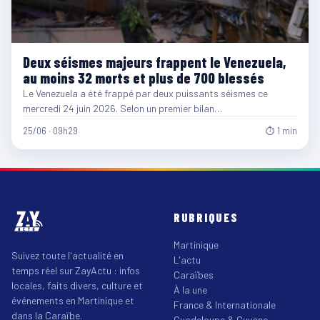
Deux séismes majeurs frappent le Venezuela,
au moins 32 morts et plus de 700 blessés
Le Venezuela a été frappé par deux puissants séismes ce
mercredi 24 juin 2026. Selon un premier bilan…
25/06 · 09h29
⏱ 1 min
RUBRIQUES
Martinique
Suivez toute l'actualité en
L'actu
temps réel sur ZayActu : infos
Caraïbes
locales, faits divers, culture et
À la une
événements en Martinique et
France & Internationale
dans la Caraïbe.
Guadeloupe & Guyane