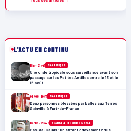
Tous ses articles →
L'ACTU EN CONTINU
Hier · 21h41
MARTINIQUE
Une onde tropicale sous surveillance avant son
passage sur les Petites Antilles entre le 13 et le
15 août
08/08 · 10h11
MARTINIQUE
Deux personnes blessées par balles aux Terres
Sainville à Fort-de-France
07/08 · 13h46
FRANCE & INTERNATIONALE
Pas-de-Calais : un enfant grièvement brûlé