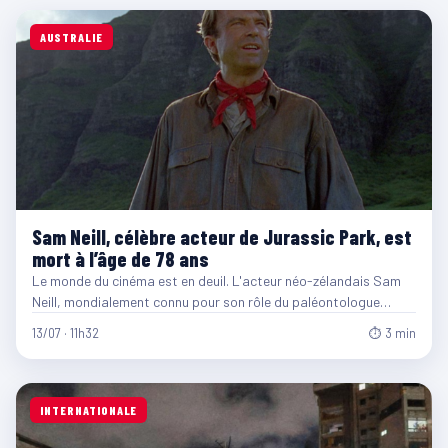
AUSTRALIE
Sam Neill, célèbre acteur de Jurassic Park, est
mort à l’âge de 78 ans
Le monde du cinéma est en deuil. L'acteur néo-zélandais Sam
Neill, mondialement connu pour son rôle du paléontologue…
13/07 · 11h32
⏱ 3 min
INTERNATIONALE