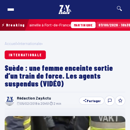
🔍
 Terres Sainville à Fort-de-France
⚡ Breaking
07/08/2026 · 10h35
Airbag
MARTINIQUE
Accueil
›
Internationale
›
INTERNATIONALE
Suède : une femme enceinte sortie
d’un train de force. Les agents
suspendus (VIDÉO)
Rédaction ZayActu
Partager
05/02/2019 à 20h51
·
⏱ 2 min