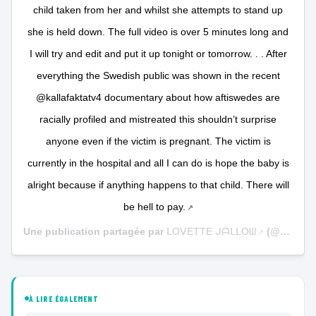
child taken from her and whilst she attempts to stand up
she is held down. The full video is over 5 minutes long and
I will try and edit and put it up tonight or tomorrow. . . After
everything the Swedish public was shown in the recent
@kallafaktatv4 documentary about how aftiswedes are
racially profiled and mistreated this shouldn’t surprise
anyone even if the victim is pregnant. The victim is
currently in the hospital and all I can do is hope the baby is
alright because if anything happens to that child. There will
be hell to pay.
Une publication partagée par
ᒪOᐯETTE ᒍᗩᒪᒪOᗯ
(@action4humanity_se) le
À LIRE ÉGALEMENT