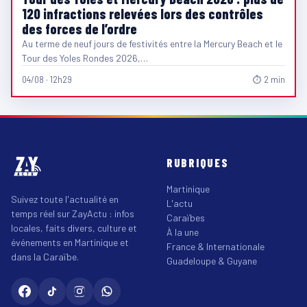
120 infractions relevées lors des contrôles
des forces de l’ordre
Au terme de neuf jours de festivités entre la Mercury Beach et le
Tour des Yoles Rondes 2026,…
04/08 · 12h29
⏱ 2 min
RUBRIQUES
Martinique
Suivez toute l'actualité en
L'actu
temps réel sur ZayActu : infos
Caraïbes
locales, faits divers, culture et
À la une
événements en Martinique et
France & Internationale
dans la Caraïbe.
Guadeloupe & Guyane