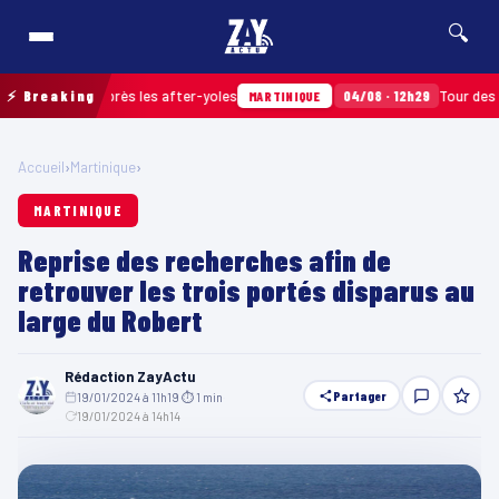
🔍
ramassés après les after-yoles
⚡ Breaking
04/08 · 12h29
Tour des Yoles 
MARTINIQUE
Accueil
›
Martinique
›
MARTINIQUE
Reprise des recherches afin de
retrouver les trois portés disparus au
large du Robert
Rédaction ZayActu
Partager
19/01/2024 à 11h19
·
⏱ 1 min
·
19/01/2024 à 14h14