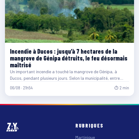
Incendie à Ducos : jusqu’à 7 hectares de la
mangrove de Génipa détruits, le feu désormais
maîtrisé
Un important incendie a touché la mangrove de Génipa, à
Ducos, pendant plusieurs jours. Selon la municipalité, entre…
06/08 · 21h54
⏱ 2 min
RUBRIQUES
Martinique