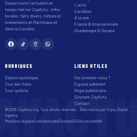
Suivez toute l'actualité en
L'actu
temps réel sur ZayActu : infos
Caraïbes
locales, faits divers, culture et
À la une
événements en Martinique et
France & Internationale
dans la Caraïbe.
Guadeloupe & Guyane
RUBRIQUES
LIENS UTILES
Saison cyclonique
Qui sommes-nous ?
Tour des Yoles
Espace adhérent
AYACT
Tour cycliste
Régie publicitaire
Soutenir ZayActu
Contact
©2026 ZayActu.org. Tous droits réservés. · Site réalisé par
Enjoy Digital
Agency
Mentions légales
Confidentialité
Cookies
CGU
Accessibilité