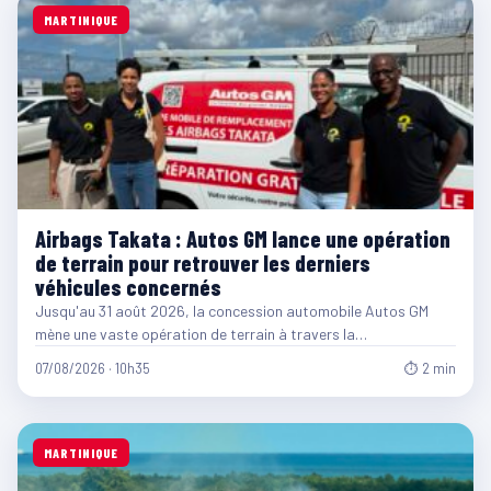
MARTINIQUE
Airbags Takata : Autos GM lance une opération
de terrain pour retrouver les derniers
véhicules concernés
Jusqu'au 31 août 2026, la concession automobile Autos GM
mène une vaste opération de terrain à travers la…
07/08/2026 · 10h35
⏱ 2 min
MARTINIQUE