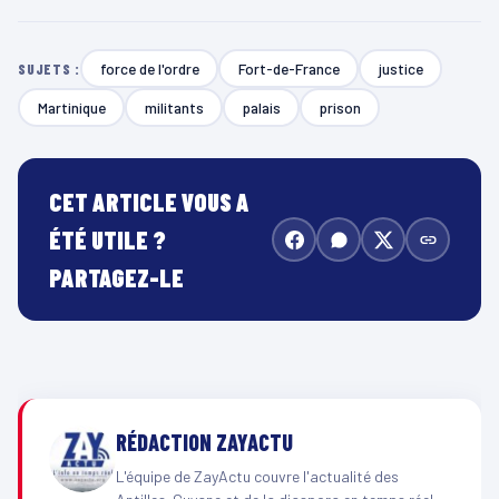
force de l'ordre
Fort-de-France
justice
SUJETS :
Martinique
militants
palais
prison
CET ARTICLE VOUS A
ÉTÉ UTILE ?
PARTAGEZ-LE
RÉDACTION ZAYACTU
L'équipe de ZayActu couvre l'actualité des