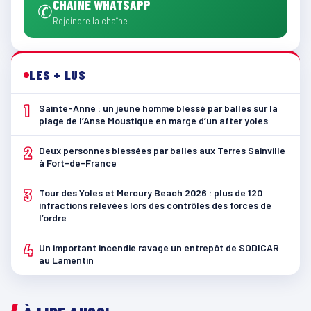
CHAÎNE WHATSAPP
✆
Rejoindre la chaîne
LES + LUS
1
Sainte-Anne : un jeune homme blessé par balles sur la
plage de l’Anse Moustique en marge d’un after yoles
2
Deux personnes blessées par balles aux Terres Sainville
à Fort-de-France
3
Tour des Yoles et Mercury Beach 2026 : plus de 120
infractions relevées lors des contrôles des forces de
l’ordre
4
Un important incendie ravage un entrepôt de SODICAR
au Lamentin