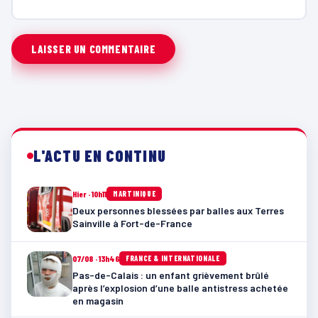
L'ACTU EN CONTINU
Hier · 10h11
MARTINIQUE
Deux personnes blessées par balles aux Terres
Sainville à Fort-de-France
07/08 · 13h46
FRANCE & INTERNATIONALE
Pas-de-Calais : un enfant grièvement brûlé
après l’explosion d’une balle antistress achetée
en magasin