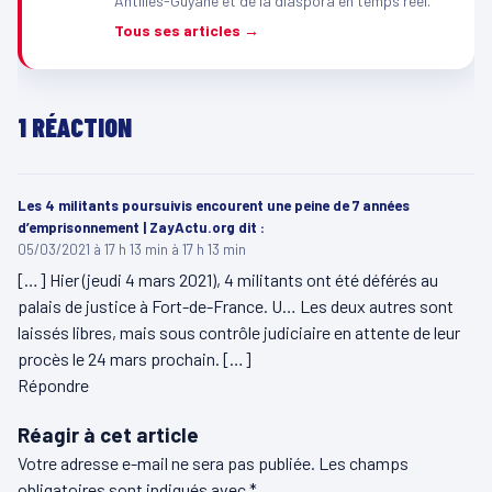
Antilles-Guyane et de la diaspora en temps réel.
Tous ses articles →
1 RÉACTION
Les 4 militants poursuivis encourent une peine de 7 années
d’emprisonnement | ZayActu.org
dit :
05/03/2021 à 17 h 13 min à 17 h 13 min
[…] Hier (jeudi 4 mars 2021), 4 militants ont été déférés au
palais de justice à Fort-de-France. U… Les deux autres sont
laissés libres, mais sous contrôle judiciaire en attente de leur
procès le 24 mars prochain. […]
Répondre
Réagir à cet article
Votre adresse e-mail ne sera pas publiée.
Les champs
obligatoires sont indiqués avec
*