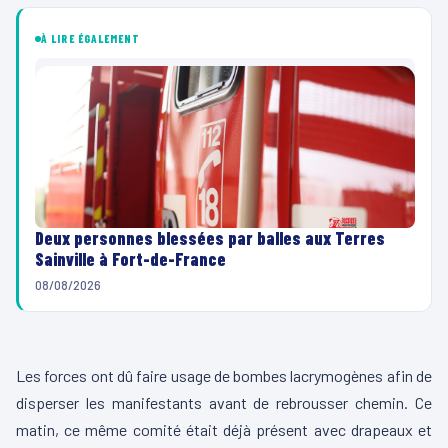
À LIRE ÉGALEMENT
Deux personnes blessées par balles aux Terres
Sainville à Fort-de-France
08/08/2026
00:00
00:16
L
Les forces ont dû faire usage de bombes lacrymogènes afin de
e
disperser les manifestants avant de rebrousser chemin. Ce
c
matin, ce même comité était déjà présent avec drapeaux et
t