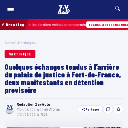
🔍
r retrouver les derniers véhicules concernés
⚡ Breaking
0
FRANCE & INTERNATIONALE
Accueil
›
Martinique
›
MARTINIQUE
Quelques échanges tendus à l’arrière
du palais de justice à Fort-de-France,
deux manifestants en détention
provisoire
Rédaction ZayActu
Partager
04/03/2021 à 20h53
·
⏱ 2 min
·
04/03/2021 à 17h26