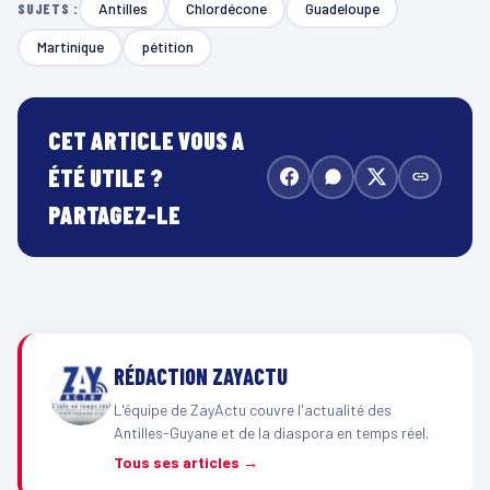
Antilles
Chlordécone
Guadeloupe
SUJETS :
Martinique
pétition
CET ARTICLE VOUS A
ÉTÉ UTILE ?
PARTAGEZ-LE
RÉDACTION ZAYACTU
L'équipe de ZayActu couvre l'actualité des
Antilles-Guyane et de la diaspora en temps réel.
Tous ses articles →