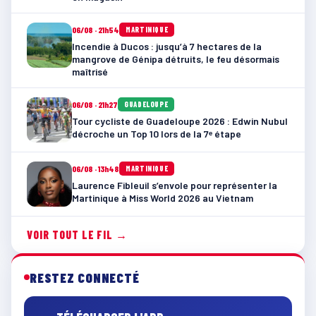
06/08 · 21h54
MARTINIQUE
Incendie à Ducos : jusqu’à 7 hectares de la
mangrove de Génipa détruits, le feu désormais
maîtrisé
06/08 · 21h27
GUADELOUPE
Tour cycliste de Guadeloupe 2026 : Edwin Nubul
décroche un Top 10 lors de la 7ᵉ étape
06/08 · 13h48
MARTINIQUE
Laurence Fibleuil s’envole pour représenter la
Martinique à Miss World 2026 au Vietnam
VOIR TOUT LE FIL →
RESTEZ CONNECTÉ