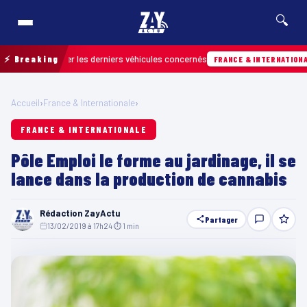
🔍
ur retrouver les derniers véhicules concernés
⚡ Breaking
FRANCE & INTERNATIONALE
Accueil
›
France & Internationale
›
FRANCE & INTERNATIONALE
Pôle Emploi le forme au jardinage, il se
lance dans la production de cannabis
Rédaction ZayActu
Partager
13/02/2019 à 17h24
·
⏱ 1 min