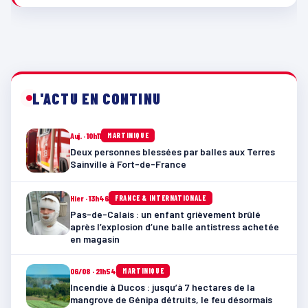
L'ACTU EN CONTINU
Auj. · 10h11
MARTINIQUE
Deux personnes blessées par balles aux Terres
Sainville à Fort-de-France
Hier · 13h46
FRANCE & INTERNATIONALE
Pas-de-Calais : un enfant grièvement brûlé
après l’explosion d’une balle antistress achetée
en magasin
06/08 · 21h54
MARTINIQUE
Incendie à Ducos : jusqu’à 7 hectares de la
mangrove de Génipa détruits, le feu désormais