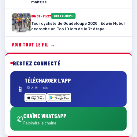
maîtrisé
06/08 · 21h27
GUADELOUPE
Tour cycliste de Guadeloupe 2026 : Edwin Nubul
décroche un Top 10 lors de la 7ᵉ étape
VOIR TOUT LE FIL →
RESTEZ CONNECTÉ
TÉLÉCHARGER L'APP
📱
iOS & Android
CHAÎNE WHATSAPP
✆
Rejoindre la chaîne