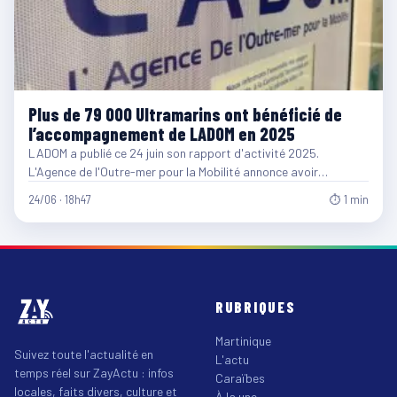
Plus de 79 000 Ultramarins ont bénéficié de
l’accompagnement de LADOM en 2025
LADOM a publié ce 24 juin son rapport d'activité 2025.
L'Agence de l'Outre-mer pour la Mobilité annonce avoir…
24/06 · 18h47
⏱ 1 min
RUBRIQUES
Martinique
Suivez toute l'actualité en
L'actu
temps réel sur ZayActu : infos
Caraïbes
locales, faits divers, culture et
À la une