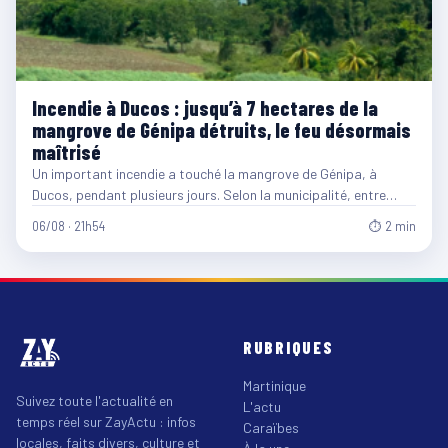
Incendie à Ducos : jusqu’à 7 hectares de la
mangrove de Génipa détruits, le feu désormais
maîtrisé
Un important incendie a touché la mangrove de Génipa, à
Ducos, pendant plusieurs jours. Selon la municipalité, entre…
06/08 · 21h54
⏱ 2 min
RUBRIQUES
Martinique
Suivez toute l'actualité en
L'actu
temps réel sur ZayActu : infos
Caraïbes
locales, faits divers, culture et