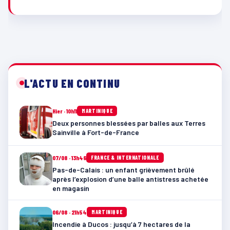
L'ACTU EN CONTINU
Hier · 10h11
MARTINIQUE
Deux personnes blessées par balles aux Terres
Sainville à Fort-de-France
07/08 · 13h46
FRANCE & INTERNATIONALE
Pas-de-Calais : un enfant grièvement brûlé
après l’explosion d’une balle antistress achetée
en magasin
06/08 · 21h54
MARTINIQUE
Incendie à Ducos : jusqu’à 7 hectares de la