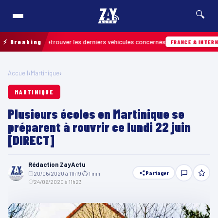
🔍
ain pour retrouver les derniers véhicules concernés
⚡ Breaking
FRANCE & INTERNATION
Accueil
›
Martinique
›
MARTINIQUE
Plusieurs écoles en Martinique se
préparent à rouvrir ce lundi 22 juin
[DIRECT]
Rédaction ZayActu
Partager
20/06/2020 à 11h19
·
⏱ 1 min
·
24/06/2020 à 11h23