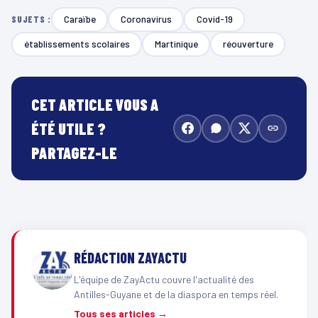
Caraïbe
Coronavirus
Covid-19
SUJETS :
établissements scolaires
Martinique
réouverture
CET ARTICLE VOUS A
ÉTÉ UTILE ?
PARTAGEZ-LE
RÉDACTION ZAYACTU
L'équipe de ZayActu couvre l'actualité des
Antilles-Guyane et de la diaspora en temps réel.
Tous ses articles →