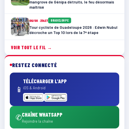
mangrove de Génipa détruits, le feu désormais
maîtrisé
06/08 · 21h27
GUADELOUPE
Tour cycliste de Guadeloupe 2026 : Edwin Nubul
décroche un Top 10 lors de la 7ᵉ étape
VOIR TOUT LE FIL →
RESTEZ CONNECTÉ
TÉLÉCHARGER L'APP
📱
iOS & Android
CHAÎNE WHATSAPP
✆
Rejoindre la chaîne