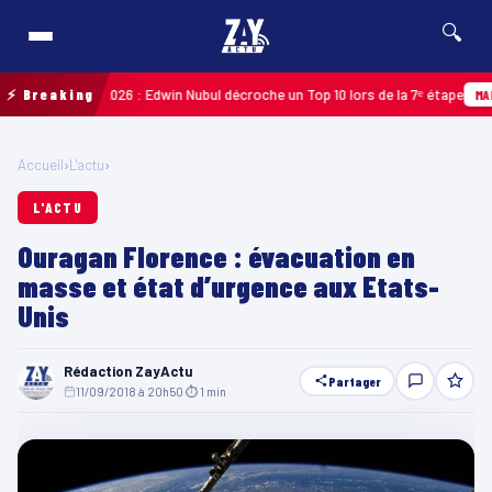
🔍
uadeloupe 2026 : Edwin Nubul décroche un Top 10 lors de la 7ᵉ étape
⚡ Breaking
MARTINI
Accueil
›
L'actu
›
L'ACTU
Ouragan Florence : évacuation en
masse et état d’urgence aux Etats-
Unis
Rédaction ZayActu
Partager
11/09/2018 à 20h50
·
⏱ 1 min