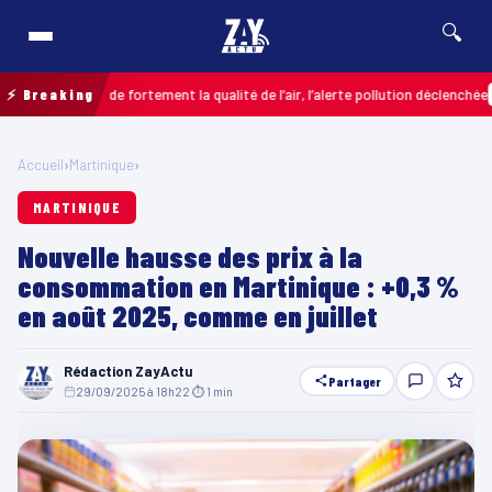
🔍
 dégrade fortement la qualité de l’air, l’alerte pollution déclenchée
⚡ Breaking
COLOMB
Accueil
›
Martinique
›
MARTINIQUE
Nouvelle hausse des prix à la
consommation en Martinique : +0,3 %
en août 2025, comme en juillet
Rédaction ZayActu
Partager
29/09/2025 à 18h22
·
⏱ 1 min