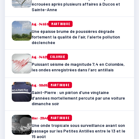
écrouées après plusieurs affaires à Ducos et
Sainte-Anne
Auj. · 14h50
MARTINIQUE
Une épaisse brume de poussières dégrade
fortement la qualité de l’air, l’alerte pollution
déclenchée
Auj. · 14h21
COLOMBIE
Puissant séisme de magnitude 7,4 en Colombie,
les ondes enregistrées dans l’arc antillais
Auj. · 10h05
MARTINIQUE
Saint-Pierre : un piéton d’une vingtaine
d’années mortellement percuté par une voiture
dimanche soir
Hier · 21h41
MARTINIQUE
Une onde tropicale sous surveillance avant son
passage sur les Petites Antilles entre le 13 et le
15 août