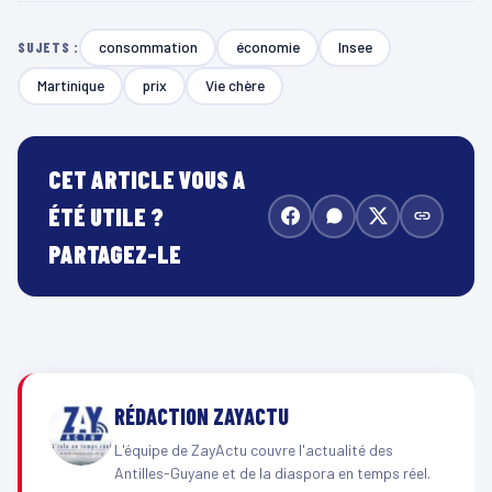
consommation
économie
Insee
SUJETS :
Martinique
prix
Vie chère
CET ARTICLE VOUS A
ÉTÉ UTILE ?
PARTAGEZ-LE
RÉDACTION ZAYACTU
L'équipe de ZayActu couvre l'actualité des
Antilles-Guyane et de la diaspora en temps réel.