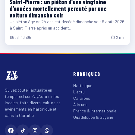
Saint-Pierre : un piéton d’une vingtaine
d’années mortellement percuté par une
voiture dimanche soir
Un piéton âgé de 24 ans est décédé dimanche soir 9 août 2026
à Saint-Pierre après un accident…
10/08 · 10h05
⏱ 2 min
RUBRIQUES
Martinique
Suivez toute l'actualité en
L'actu
temps réel sur ZayActu : infos
Caraïbes
locales, faits divers, culture et
À la une
événements en Martinique et
France & Internationale
dans la Caraïbe.
Guadeloupe & Guyane