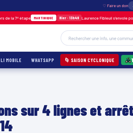
♡ Faire un don
tape
Laurence Fibleuil s’envole pour représent
Hier · 13h48
MARTINIQUE
LI MOBILE
WHATSAPP
🌀 SAISON CYCLONIQUE
ons sur 4 lignes et arrê
114