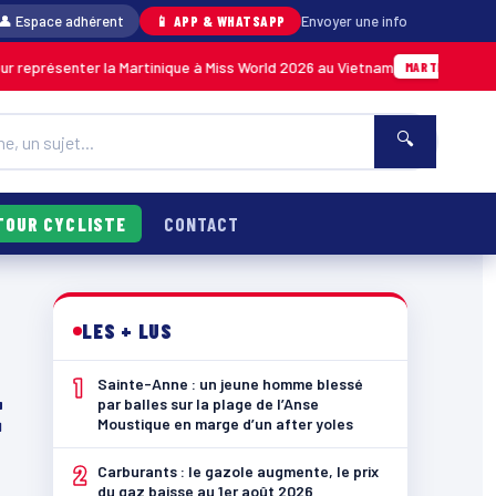
👤 Espace adhérent
📱 APP & WHATSAPP
Envoyer une info
er la Martinique à Miss World 2026 au Vietnam
05/08 · 14h14
MARTINIQUE
🔍
TOUR CYCLISTE
CONTACT
LES + LUS
1
Sainte-Anne : un jeune homme blessé
t
par balles sur la plage de l’Anse
Moustique en marge d’un after yoles
2
Carburants : le gazole augmente, le prix
du gaz baisse au 1er août 2026