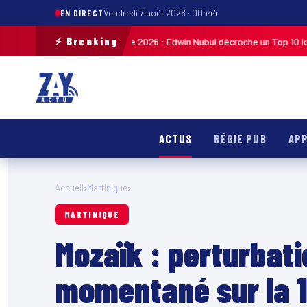
EN DIRECT
Vendredi 7 août 2026 · 00h44
⚡ Breaking
iste de Guadeloupe 2026 : Edwin Nubul décroche un Top 10 lors de la 7ᵉ é
ACTUS
RÉGIE PUB
APP
Accueil
›
Martinique
›
MARTINIQUE
Mozaïk : perturbati
momentané sur la 