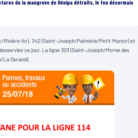
ectares de la mangrove de Génipa détruits, le feu désormais
c/Rivière l’or), 342 (Saint-Joseph/Palmiste/Petit Manoir) et
desservies ce jour. La ligne 303 (Saint-Joseph/Morne des
ph/La Durand).