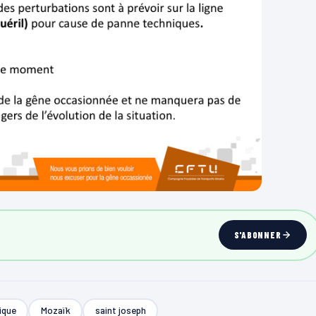
S'ABONNER
ique
Mozaïk
saint joseph