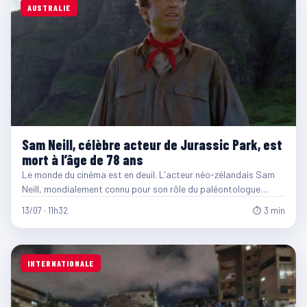
AUSTRALIE
Sam Neill, célèbre acteur de Jurassic Park, est
mort à l’âge de 78 ans
Le monde du cinéma est en deuil. L'acteur néo-zélandais Sam
Neill, mondialement connu pour son rôle du paléontologue…
13/07 · 11h32
⏱ 3 min
INTERNATIONALE