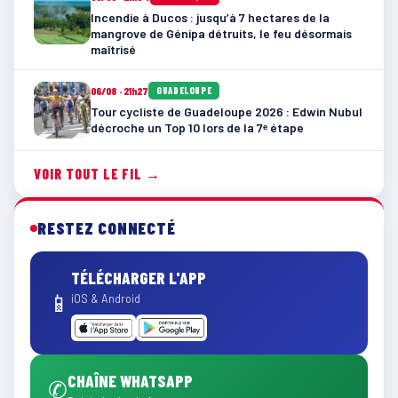
Incendie à Ducos : jusqu’à 7 hectares de la
mangrove de Génipa détruits, le feu désormais
maîtrisé
06/08 · 21h27
GUADELOUPE
Tour cycliste de Guadeloupe 2026 : Edwin Nubul
décroche un Top 10 lors de la 7ᵉ étape
VOIR TOUT LE FIL →
RESTEZ CONNECTÉ
TÉLÉCHARGER L'APP
📱
iOS & Android
CHAÎNE WHATSAPP
✆