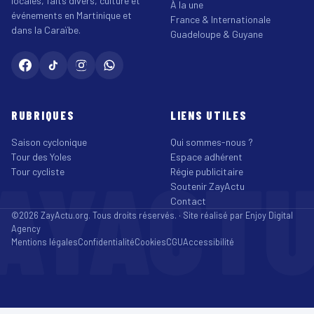
locales, faits divers, culture et
À la une
événements en Martinique et
France & Internationale
dans la Caraïbe.
Guadeloupe & Guyane
RUBRIQUES
LIENS UTILES
Saison cyclonique
Qui sommes-nous ?
Tour des Yoles
Espace adhérent
AYACT
Tour cycliste
Régie publicitaire
Soutenir ZayActu
Contact
©2026 ZayActu.org. Tous droits réservés. · Site réalisé par
Enjoy Digital
Agency
Mentions légales
Confidentialité
Cookies
CGU
Accessibilité