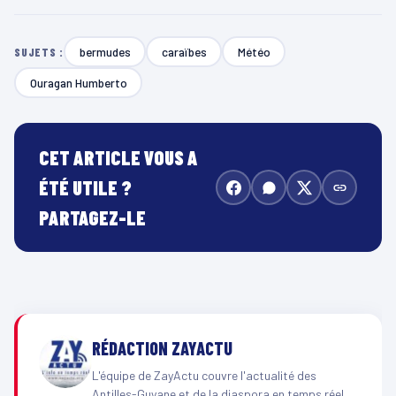
bermudes
caraïbes
Météo
SUJETS :
Ouragan Humberto
CET ARTICLE VOUS A
ÉTÉ UTILE ?
PARTAGEZ-LE
RÉDACTION ZAYACTU
L'équipe de ZayActu couvre l'actualité des
Antilles-Guyane et de la diaspora en temps réel.