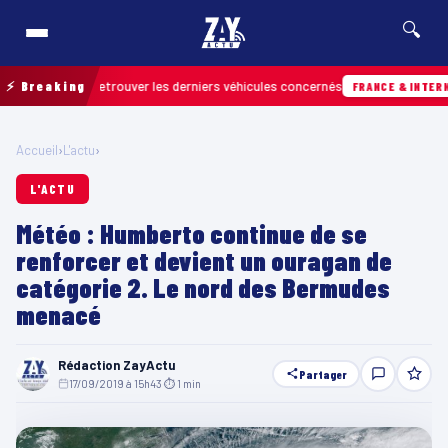
🔍
ain pour retrouver les derniers véhicules concernés
⚡ Breaking
FRANCE & INTERNATION
Accueil
›
L'actu
›
L'ACTU
Météo : Humberto continue de se
renforcer et devient un ouragan de
catégorie 2. Le nord des Bermudes
menacé
Rédaction ZayActu
Partager
17/09/2019 à 15h43
·
⏱ 1 min