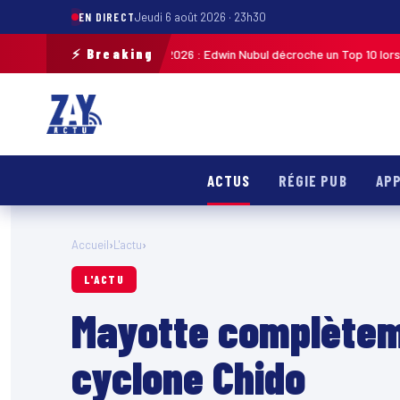
EN DIRECT
Jeudi 6 août 2026 · 23h30
⚡ Breaking
te de Guadeloupe 2026 : Edwin Nubul décroche un Top 10 lors de la 7ᵉ éta
ACTUS
RÉGIE PUB
APP
Accueil
›
L'actu
›
L'ACTU
Mayotte complètem
cyclone Chido