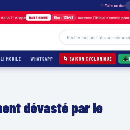
♡ Faire un don
pe
Laurence Fibleuil s’envole pour représenter
Hier · 13h48
MARTINIQUE
LI MOBILE
WHATSAPP
🌀 SAISON CYCLONIQUE
ent dévasté par le