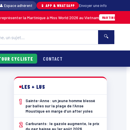
👤 Espace adhérent
📱 APP & WHATSAPP
Envoyer une info
 la Martinique à Miss World 2026 au Vietnam
A
05/08 · 14h14
MARTINIQUE
🔍
TOUR CYCLISTE
CONTACT
LES + LUS
1
Sainte-Anne : un jeune homme blessé
par balles sur la plage de l’Anse
Moustique en marge d’un after yoles
2
Carburants : le gazole augmente, le prix
du gaz baisse au 1er août 2026