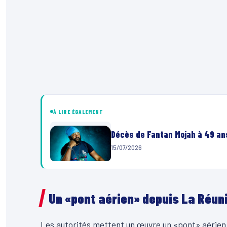
À LIRE ÉGALEMENT
Décès de Fantan Mojah à 49 ans
15/07/2026
Un «pont aérien» depuis La Réun
Les autorités mettent un œuvre un «pont» aérien 