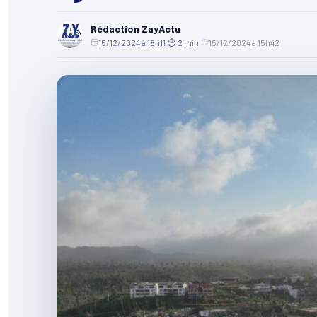
Rédaction ZayActu
15/12/2024 à 18h11
·
⏱ 2 min
·
15/12/2024 à 15h42