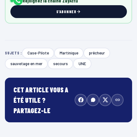
Rejoignez la chaîne ZayActu
S'ABONNER
Case-Pilote
Martinique
prêcheur
SUJETS :
sauvetage en mer
secours
UNE
CET ARTICLE VOUS A
ÉTÉ UTILE ?
PARTAGEZ-LE