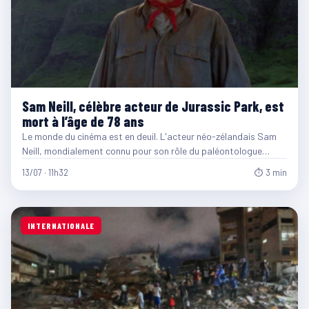
Sam Neill, célèbre acteur de Jurassic Park, est
mort à l’âge de 78 ans
Le monde du cinéma est en deuil. L'acteur néo-zélandais Sam
Neill, mondialement connu pour son rôle du paléontologue…
13/07 · 11h32
⏱ 3 min
INTERNATIONALE