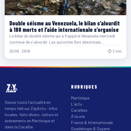
Double séisme au Venezuela, le bilan s’alourdit
à 188 morts et l’aide internationale s’organise
Le bilan du double séisme qui a frappé le Venezuela mercredi
continue de s'alourdir. Les autorités font désormais…
25/06 · 21h18
⏱ 2 min
RUBRIQUES
Martinique
Suivez toute l'actualité en
L'actu
temps réel sur ZayActu : infos
Caraïbes
locales, faits divers, culture et
À la une
événements en Martinique et
France & Internationale
dans la Caraïbe.
Guadeloupe & Guyane