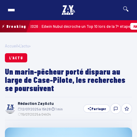
🔍
uadeloupe 2026 : Edwin Nubul décroche un Top 10 lors de la 7ᵉ étape
⚡ Breaking
MARTINI
Accueil
›
L'actu
›
L'ACTU
Un marin-pêcheur porté disparu au
large de Case-Pilote, les recherches
se poursuivent
Rédaction ZayActu
Partager
12/07/2025 à 15h28
·
⏱ 1 min
·
15/07/2025 à 04h34