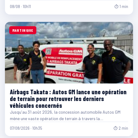
08/08 · 10h11
⏱ 1 min
MARTINIQUE
Airbags Takata : Autos GM lance une opération
de terrain pour retrouver les derniers
véhicules concernés
Jusqu'au 31 août 2026, la concession automobile Autos GM
mène une vaste opération de terrain à travers la…
07/08/2026 · 10h35
⏱ 2 min