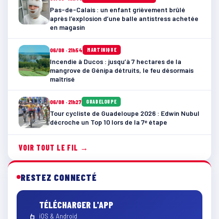
Pas-de-Calais : un enfant grièvement brûlé
après l’explosion d’une balle antistress achetée
en magasin
06/08 · 21h54
MARTINIQUE
Incendie à Ducos : jusqu’à 7 hectares de la
mangrove de Génipa détruits, le feu désormais
maîtrisé
06/08 · 21h27
GUADELOUPE
Tour cycliste de Guadeloupe 2026 : Edwin Nubul
décroche un Top 10 lors de la 7ᵉ étape
VOIR TOUT LE FIL →
RESTEZ CONNECTÉ
TÉLÉCHARGER L'APP
📱
iOS & Android