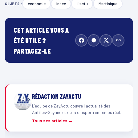
économie
Insee
L'actu
Martinique
SUJETS :
CET ARTICLE VOUS A
ÉTÉ UTILE ?
PARTAGEZ-LE
RÉDACTION ZAYACTU
L'équipe de ZayActu couvre l'actualité des
Antilles-Guyane et de la diaspora en temps réel.
Tous ses articles →