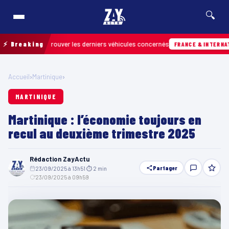
🔍
n pour retrouver les derniers véhicules concernés
⚡ Breaking
FRANCE & INTERNATIONALE
Accueil
›
Martinique
›
MARTINIQUE
Martinique : l’économie toujours en
recul au deuxième trimestre 2025
Rédaction ZayActu
Partager
23/09/2025 à 13h51
·
⏱ 2 min
·
23/09/2025 à 09h59