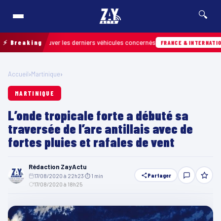
🔍
pour retrouver les derniers véhicules concernés
⚡ Breaking
FRANCE & INTERNATIONALE
Accueil
›
Martinique
›
MARTINIQUE
L’onde tropicale forte a débuté sa
traversée de l’arc antillais avec de
fortes pluies et rafales de vent
Rédaction ZayActu
Partager
17/08/2020 à 22h23
·
⏱ 1 min
·
17/08/2020 à 18h25