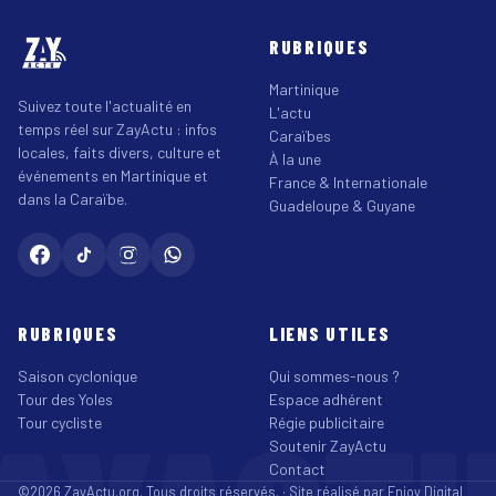
RUBRIQUES
Martinique
Suivez toute l'actualité en
L'actu
temps réel sur ZayActu : infos
Caraïbes
locales, faits divers, culture et
À la une
événements en Martinique et
France & Internationale
dans la Caraïbe.
Guadeloupe & Guyane
RUBRIQUES
LIENS UTILES
Saison cyclonique
Qui sommes-nous ?
Tour des Yoles
Espace adhérent
Tour cycliste
Régie publicitaire
Soutenir ZayActu
Contact
©2026 ZayActu.org. Tous droits réservés. · Site réalisé par
Enjoy Digital