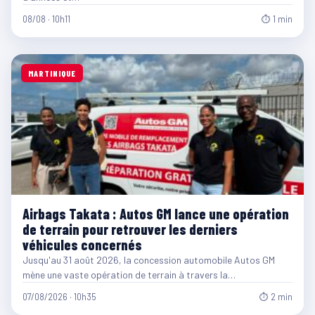
08/08 · 10h11
⏱ 1 min
MARTINIQUE
Airbags Takata : Autos GM lance une opération
de terrain pour retrouver les derniers
véhicules concernés
Jusqu'au 31 août 2026, la concession automobile Autos GM
mène une vaste opération de terrain à travers la…
07/08/2026 · 10h35
⏱ 2 min