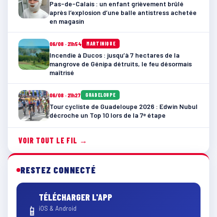
Pas-de-Calais : un enfant grièvement brûlé
après l’explosion d’une balle antistress achetée
en magasin
06/08 · 21h54
MARTINIQUE
Incendie à Ducos : jusqu’à 7 hectares de la
mangrove de Génipa détruits, le feu désormais
maîtrisé
06/08 · 21h27
GUADELOUPE
Tour cycliste de Guadeloupe 2026 : Edwin Nubul
décroche un Top 10 lors de la 7ᵉ étape
VOIR TOUT LE FIL →
RESTEZ CONNECTÉ
TÉLÉCHARGER L'APP
📱
iOS & Android