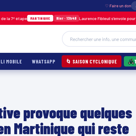
♡ Faire un don
ape
Laurence Fibleuil s’envole pour représente
Hier · 13h48
MARTINIQUE
LI MOBILE
WHATSAPP
🌀 SAISON CYCLONIQUE
ctive provoque quelques
n Martinique qui reste