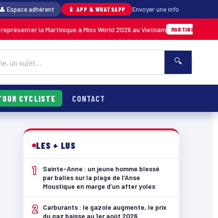
👤 Espace adhérent
📱 APP & WHATSAPP
Envoyer une info
r la Martinique à Miss World 2026 au Vietnam
05/08 · 14h14
MARTINIQUE
🔍
TOUR CYCLISTE
CONTACT
LES + LUS
1
Sainte-Anne : un jeune homme blessé
par balles sur la plage de l’Anse
Moustique en marge d’un after yoles
2
Carburants : le gazole augmente, le prix
du gaz baisse au 1er août 2026