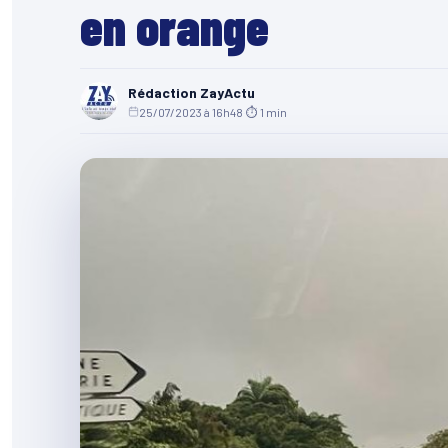
en orange
Rédaction ZayActu
25/07/2023 à 16h48
·
⏱ 1 min