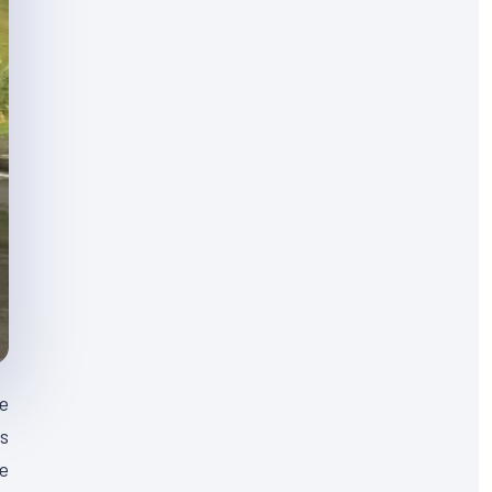
ge
es
e