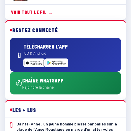
VOIR TOUT LE FIL →
RESTEZ CONNECTÉ
TÉLÉCHARGER L'APP
📱
iOS & Android
CHAÎNE WHATSAPP
✆
Rejoindre la chaîne
LES + LUS
1
Sainte-Anne : un jeune homme blessé par balles sur la
plage de l’Anse Moustique en marge d’un after yoles