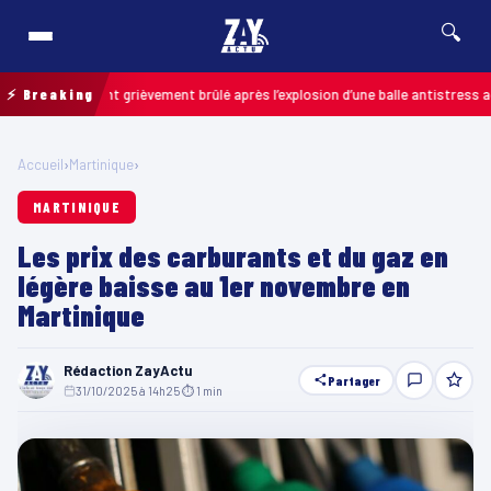
🔍
: un enfant grièvement brûlé après l’explosion d’une balle antistress acheté
⚡ Breaking
Accueil
›
Martinique
›
MARTINIQUE
Les prix des carburants et du gaz en
légère baisse au 1er novembre en
Martinique
Rédaction ZayActu
Partager
31/10/2025 à 14h25
·
⏱ 1 min