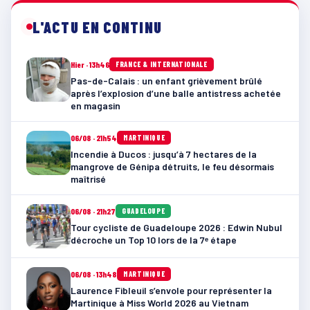
L'ACTU EN CONTINU
Hier · 13h46
FRANCE & INTERNATIONALE
Pas-de-Calais : un enfant grièvement brûlé
après l’explosion d’une balle antistress achetée
en magasin
06/08 · 21h54
MARTINIQUE
Incendie à Ducos : jusqu’à 7 hectares de la
mangrove de Génipa détruits, le feu désormais
maîtrisé
06/08 · 21h27
GUADELOUPE
Tour cycliste de Guadeloupe 2026 : Edwin Nubul
décroche un Top 10 lors de la 7ᵉ étape
06/08 · 13h48
MARTINIQUE
Laurence Fibleuil s’envole pour représenter la
Martinique à Miss World 2026 au Vietnam