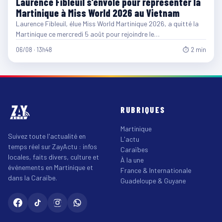
Laurence Fibleuil s’envole pour représenter la
Martinique à Miss World 2026 au Vietnam
Laurence Fibleuil, élue Miss World Martinique 2026, a quitté la
Martinique ce mercredi 5 août pour rejoindre le…
06/08 · 13h48
⏱ 2 min
RUBRIQUES
Martinique
Suivez toute l'actualité en
L'actu
temps réel sur ZayActu : infos
Caraïbes
locales, faits divers, culture et
À la une
événements en Martinique et
France & Internationale
dans la Caraïbe.
Guadeloupe & Guyane