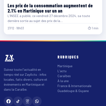
Les prix de la consommation augmentent de
2.1% en Martinique sur un an
L’INSEE a publié, ce vendredi 27 décembre 2024, sa toute
dernière sortie au sujet des prix de la…
27/12 · 18h03
⏱ 1 min
RUBRIQUES
Martinique
Suivez toute l'actualité en
L'actu
temps réel sur ZayActu : infos
Caraïbes
locales, faits divers, culture et
À la une
événements en Martinique et
France & Internationale
dans la Caraïbe.
Guadeloupe & Guyane