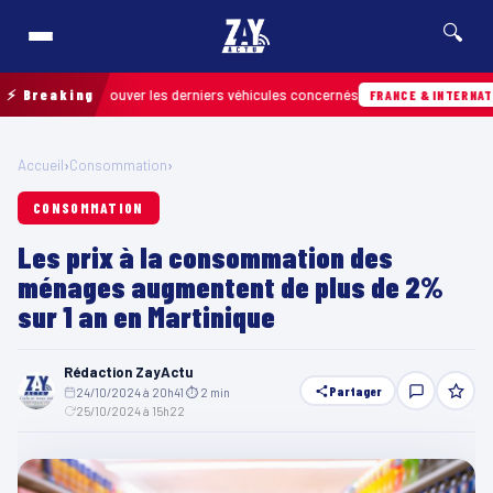
🔍
 pour retrouver les derniers véhicules concernés
⚡ Breaking
FRANCE & INTERNATIONALE
Accueil
›
Consommation
›
CONSOMMATION
Les prix à la consommation des
ménages augmentent de plus de 2%
sur 1 an en Martinique
Rédaction ZayActu
Partager
24/10/2024 à 20h41
·
⏱ 2 min
·
25/10/2024 à 15h22