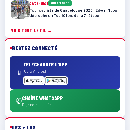
06/08 · 21h27
GUADELOUPE
Tour cycliste de Guadeloupe 2026 : Edwin Nubul
décroche un Top 10 lors de la 7ᵉ étape
VOIR TOUT LE FIL →
RESTEZ CONNECTÉ
TÉLÉCHARGER L'APP
📱
iOS & Android
CHAÎNE WHATSAPP
✆
Rejoindre la chaîne
LES + LUS