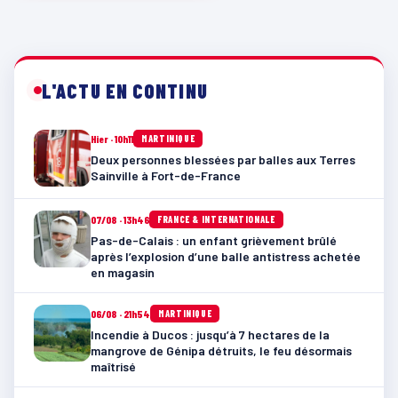
L'ACTU EN CONTINU
Hier · 10h11
MARTINIQUE
Deux personnes blessées par balles aux Terres
Sainville à Fort-de-France
07/08 · 13h46
FRANCE & INTERNATIONALE
Pas-de-Calais : un enfant grièvement brûlé
après l’explosion d’une balle antistress achetée
en magasin
06/08 · 21h54
MARTINIQUE
Incendie à Ducos : jusqu’à 7 hectares de la
mangrove de Génipa détruits, le feu désormais
maîtrisé