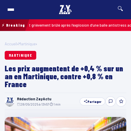
🔍
 un enfant grièvement brûlé après l’explosion d’une balle antistress achetée
⚡ Breaking
Accueil
›
Martinique
›
MARTINIQUE
Les prix augmentent de +0,4 % sur un
an en Martinique, contre +0,8 % en
France
Rédaction ZayActu
Partager
28/05/2025 à 13h57
·
⏱ 1 min