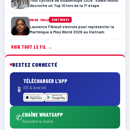
Tour cycliste de Guadeloupe 2026 : Edwin Nubul
décroche un Top 10 lors de la 7ᵉ étape
06/08 · 13h48
MARTINIQUE
Laurence Fibleuil s’envole pour représenter la
Martinique à Miss World 2026 au Vietnam
VOIR TOUT LE FIL →
RESTEZ CONNECTÉ
TÉLÉCHARGER L'APP
📱
iOS & Android
CHAÎNE WHATSAPP
✆
Rejoindre la chaîne