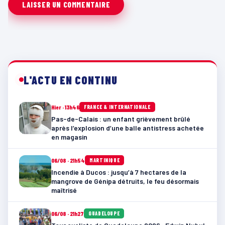
L'ACTU EN CONTINU
Hier · 13h46
FRANCE & INTERNATIONALE
Pas-de-Calais : un enfant grièvement brûlé
après l’explosion d’une balle antistress achetée
en magasin
06/08 · 21h54
MARTINIQUE
Incendie à Ducos : jusqu’à 7 hectares de la
mangrove de Génipa détruits, le feu désormais
maîtrisé
06/08 · 21h27
GUADELOUPE