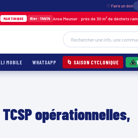
♡ Faire un don
Anse Meunier : près de 30 m³ de déchets ramassés aprè
Hier · 14h14
UE
LI MOBILE
WHATSAPP
🌀 SAISON CYCLONIQUE
u TCSP opérationnelles,