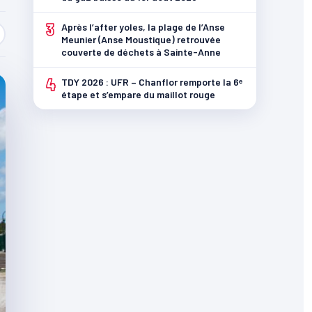
3
Après l’after yoles, la plage de l’Anse
Meunier (Anse Moustique) retrouvée
couverte de déchets à Sainte-Anne
4
TDY 2026 : UFR – Chanflor remporte la 6ᵉ
étape et s’empare du maillot rouge