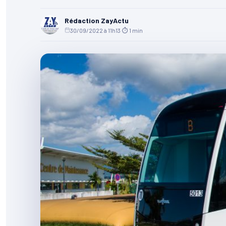
Rédaction ZayActu
30/09/2022 à 11h13
·
⏱ 1 min