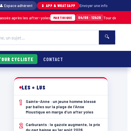
👤 Espace adhérent
📱 APP & WHATSAPP
Envoyer une info
s les after-yoles
Tour des Yoles et Mercury 
04/08 · 12h29
MARTINIQUE
🔍
TOUR CYCLISTE
CONTACT
LES + LUS
1
Sainte-Anne : un jeune homme blessé
par balles sur la plage de l’Anse
Moustique en marge d’un after yoles
2
Carburants : le gazole augmente, le prix
du gaz baisse au 1er août 2026