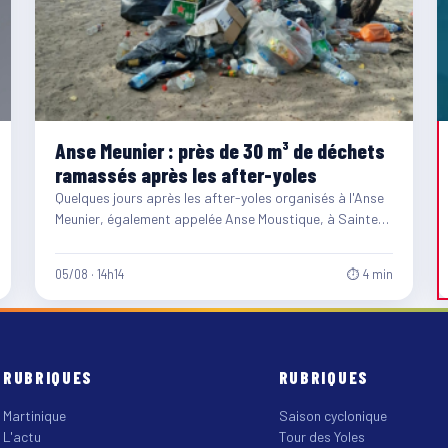
Anse Meunier : près de 30 m³ de déchets
ramassés après les after-yoles
Quelques jours après les after-yoles organisés à l'Anse
Meunier, également appelée Anse Moustique, à Sainte-
Anne, les équipes du…
05/08 · 14h14
⏱ 4 min
RUBRIQUES
RUBRIQUES
Martinique
Saison cyclonique
L'actu
Tour des Yoles