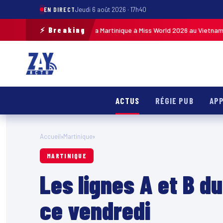
EN DIRECT
Jeudi 6 août 2026 · 17h40
⚡ Breaking
ole pour représenter la Martinique à Miss World 2026 au Vietnam
MARTINIQ
ACTUS
RÉGIE PUB
APP
Accueil
›
Martinique
›
MARTINIQUE
Les lignes A et B d
ce vendredi