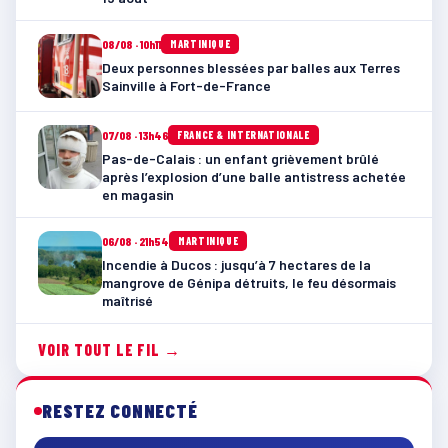
08/08 · 10h11
MARTINIQUE
Deux personnes blessées par balles aux Terres
Sainville à Fort-de-France
07/08 · 13h46
FRANCE & INTERNATIONALE
Pas-de-Calais : un enfant grièvement brûlé
après l’explosion d’une balle antistress achetée
en magasin
06/08 · 21h54
MARTINIQUE
Incendie à Ducos : jusqu’à 7 hectares de la
mangrove de Génipa détruits, le feu désormais
maîtrisé
VOIR TOUT LE FIL →
RESTEZ CONNECTÉ