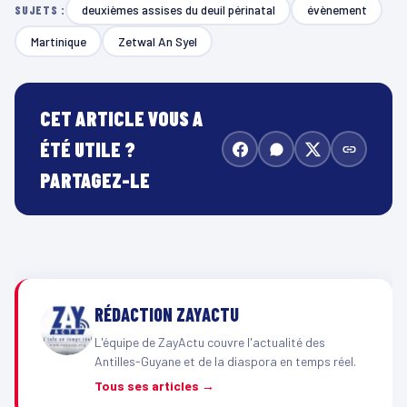
deuxièmes assises du deuil périnatal
évènement
SUJETS :
Martinique
Zetwal An Syel
CET ARTICLE VOUS A
ÉTÉ UTILE ?
PARTAGEZ-LE
RÉDACTION ZAYACTU
L'équipe de ZayActu couvre l'actualité des
Antilles-Guyane et de la diaspora en temps réel.
Tous ses articles →