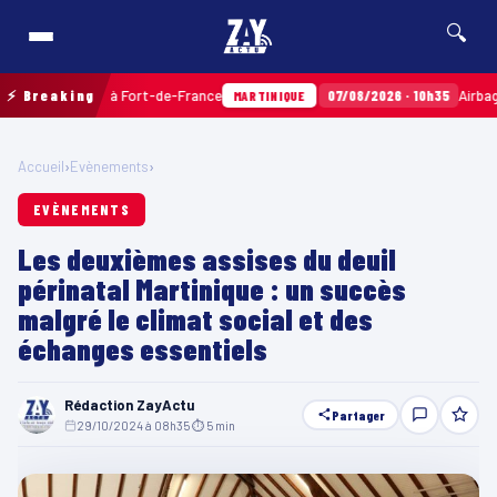
🔍
ville à Fort-de-France
⚡ Breaking
07/08/2026 · 10h35
Airbags Takata : 
MARTINIQUE
Accueil
›
Evènements
›
EVÈNEMENTS
Les deuxièmes assises du deuil
périnatal Martinique : un succès
malgré le climat social et des
échanges essentiels
Rédaction ZayActu
Partager
29/10/2024 à 08h35
·
⏱ 5 min