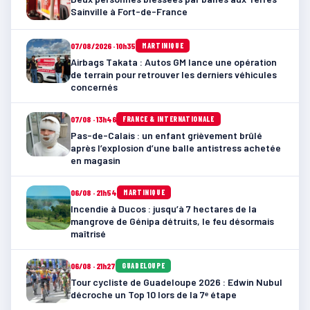
Sainville à Fort-de-France
07/08/2026 · 10h35
MARTINIQUE
Airbags Takata : Autos GM lance une opération
de terrain pour retrouver les derniers véhicules
concernés
07/08 · 13h46
FRANCE & INTERNATIONALE
Pas-de-Calais : un enfant grièvement brûlé
après l’explosion d’une balle antistress achetée
en magasin
06/08 · 21h54
MARTINIQUE
Incendie à Ducos : jusqu’à 7 hectares de la
mangrove de Génipa détruits, le feu désormais
maîtrisé
06/08 · 21h27
GUADELOUPE
Tour cycliste de Guadeloupe 2026 : Edwin Nubul
décroche un Top 10 lors de la 7ᵉ étape