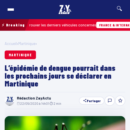
🔍
n pour retrouver les derniers véhicules concernés
⚡ Breaking
FRANCE & INTERNATIONALE
Accueil
›
Martinique
›
MARTINIQUE
L’épidémie de dengue pourrait dans
les prochains jours se déclarer en
Martinique
Rédaction ZayActu
Partager
22/05/2020 à 14h01
·
⏱ 2 min