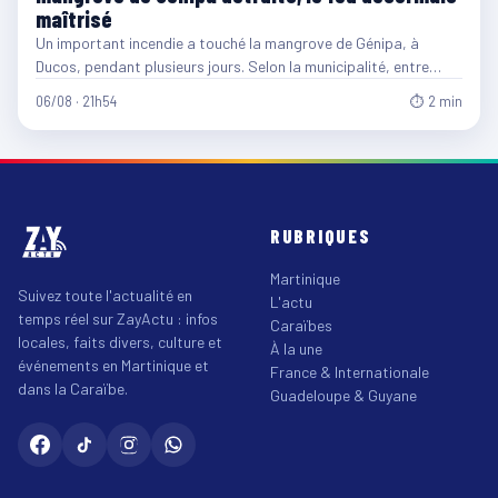
maîtrisé
Un important incendie a touché la mangrove de Génipa, à
Ducos, pendant plusieurs jours. Selon la municipalité, entre…
06/08 · 21h54
⏱ 2 min
RUBRIQUES
Martinique
Suivez toute l'actualité en
L'actu
temps réel sur ZayActu : infos
Caraïbes
locales, faits divers, culture et
À la une
événements en Martinique et
France & Internationale
dans la Caraïbe.
Guadeloupe & Guyane