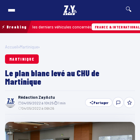
🔍
retrouver les derniers véhicules concernés
⚡ Breaking
Hie
FRANCE & INTERNATIONALE
Accueil
›
Martinique
›
MARTINIQUE
Le plan blanc levé au CHU de
Martinique
Rédaction ZayActu
Partager
04/05/2022 à 10h25
·
⏱ 1 min
·
04/05/2022 à 06h26