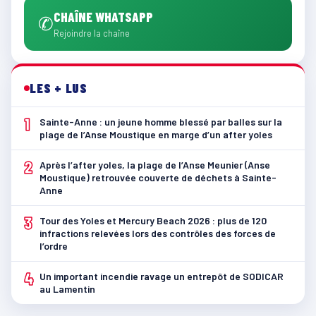
CHAÎNE WHATSAPP
✆
Rejoindre la chaîne
LES + LUS
1
Sainte-Anne : un jeune homme blessé par balles sur la
plage de l’Anse Moustique en marge d’un after yoles
2
Après l’after yoles, la plage de l’Anse Meunier (Anse
Moustique) retrouvée couverte de déchets à Sainte-
Anne
3
Tour des Yoles et Mercury Beach 2026 : plus de 120
infractions relevées lors des contrôles des forces de
l’ordre
4
Un important incendie ravage un entrepôt de SODICAR
au Lamentin