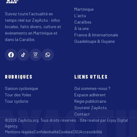
Martinique
Suivez toute l'actualité en
L'actu
temps réel sur ZayActu : infos
Caraïbes
locales, faits divers, culture et
À la une
événements en Martinique et
France & Internationale
dans la Caraïbe.
Guadeloupe & Guyane
RUBRIQUES
LIENS UTILES
Saison cyclonique
Qui sommes-nous ?
Tour des Yoles
Espace adhérent
AYACT
Tour cycliste
Régie publicitaire
Soutenir ZayActu
Contact
©2026 ZayActu.org. Tous droits réservés. · Site réalisé par
Enjoy Digital
Agency
Mentions légales
Confidentialité
Cookies
CGU
Accessibilité