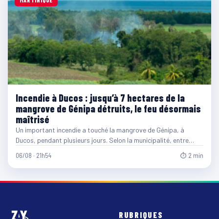
MARTINIQUE
Incendie à Ducos : jusqu’à 7 hectares de la
mangrove de Génipa détruits, le feu désormais
maîtrisé
Un important incendie a touché la mangrove de Génipa, à
Ducos, pendant plusieurs jours. Selon la municipalité, entre…
06/08 · 21h54
⏱ 2 min
RUBRIQUES