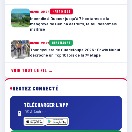
06/08 · 21h54
MARTINIQUE
Incendie à Ducos : jusqu’à 7 hectares de la
mangrove de Génipa détruits, le feu désormais
maîtrisé
06/08 · 21h27
GUADELOUPE
Tour cycliste de Guadeloupe 2026 : Edwin Nubul
décroche un Top 10 lors de la 7ᵉ étape
VOIR TOUT LE FIL →
RESTEZ CONNECTÉ
TÉLÉCHARGER L'APP
📱
iOS & Android