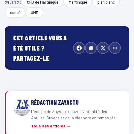
CHU de Martinique
Martinique
plan blanc
SUJETS :
santé
UNE
CET ARTICLE VOUS A
ÉTÉ UTILE ?
PARTAGEZ-LE
RÉDACTION ZAYACTU
L'équipe de ZayActu couvre l'actualité des
Antilles-Guyane et de la diaspora en temps réel.
Tous ses articles →