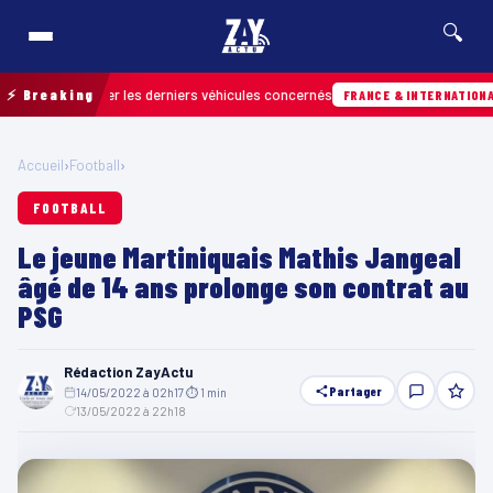
🔍
r retrouver les derniers véhicules concernés
⚡ Breaking
FRANCE & INTERNATIONALE
Accueil
›
Football
›
FOOTBALL
Le jeune Martiniquais Mathis Jangeal
âgé de 14 ans prolonge son contrat au
PSG
Rédaction ZayActu
Partager
14/05/2022 à 02h17
·
⏱ 1 min
·
13/05/2022 à 22h18