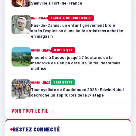
Sainville à Fort-de-France
Hier · 13h46
FRANCE & INTERNATIONALE
Pas-de-Calais : un enfant grièvement brûlé
après l’explosion d’une balle antistress achetée
en magasin
06/08 · 21h54
MARTINIQUE
Incendie à Ducos : jusqu’à 7 hectares de la
mangrove de Génipa détruits, le feu désormais
maîtrisé
06/08 · 21h27
GUADELOUPE
Tour cycliste de Guadeloupe 2026 : Edwin Nubul
décroche un Top 10 lors de la 7ᵉ étape
VOIR TOUT LE FIL →
RESTEZ CONNECTÉ