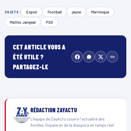
Espoir
Football
jeune
Martinique
SUJETS :
Mathis Jangeal
PSG
CET ARTICLE VOUS A
ÉTÉ UTILE ?
PARTAGEZ-LE
RÉDACTION ZAYACTU
L'équipe de ZayActu couvre l'actualité des
Antilles-Guyane et de la diaspora en temps réel.