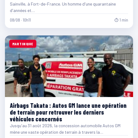
Sainville, à Fort-de-France. Un homme d'une quarantaine
d'années et…
08/08 · 10h11
⏱ 1 min
MARTINIQUE
Airbags Takata : Autos GM lance une opération
de terrain pour retrouver les derniers
véhicules concernés
Jusqu'au 31 août 2026, la concession automobile Autos GM
mène une vaste opération de terrain à travers la…