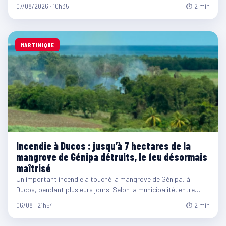
07/08/2026 · 10h35
⏱ 2 min
MARTINIQUE
Incendie à Ducos : jusqu’à 7 hectares de la
mangrove de Génipa détruits, le feu désormais
maîtrisé
Un important incendie a touché la mangrove de Génipa, à
Ducos, pendant plusieurs jours. Selon la municipalité, entre…
06/08 · 21h54
⏱ 2 min