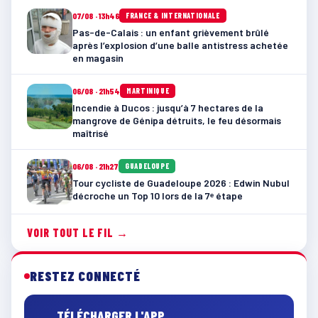
07/08 · 13h46
FRANCE & INTERNATIONALE
Pas-de-Calais : un enfant grièvement brûlé
après l’explosion d’une balle antistress achetée
en magasin
06/08 · 21h54
MARTINIQUE
Incendie à Ducos : jusqu’à 7 hectares de la
mangrove de Génipa détruits, le feu désormais
maîtrisé
06/08 · 21h27
GUADELOUPE
Tour cycliste de Guadeloupe 2026 : Edwin Nubul
décroche un Top 10 lors de la 7ᵉ étape
VOIR TOUT LE FIL →
RESTEZ CONNECTÉ
TÉLÉCHARGER L'APP