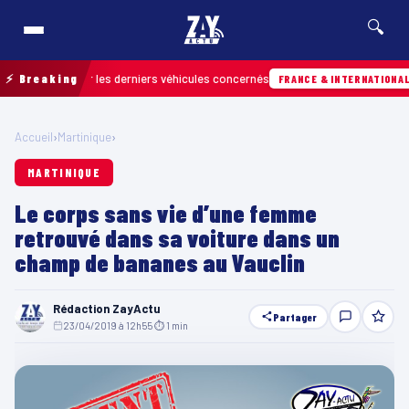
🔍
r retrouver les derniers véhicules concernés
⚡ Breaking
0
FRANCE & INTERNATIONALE
Accueil
›
Martinique
›
MARTINIQUE
Le corps sans vie d’une femme
retrouvé dans sa voiture dans un
champ de bananes au Vauclin
Rédaction ZayActu
Partager
23/04/2019 à 12h55
·
⏱ 1 min