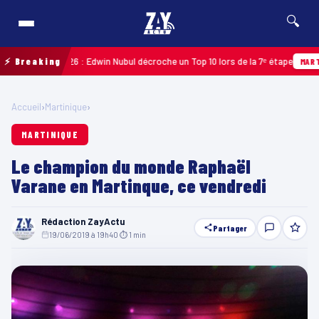
🔍
deloupe 2026 : Edwin Nubul décroche un Top 10 lors de la 7ᵉ étape
⚡ Breaking
MARTINIQU
Accueil
›
Martinique
›
MARTINIQUE
Le champion du monde Raphaël
Varane en Martinque, ce vendredi
Rédaction ZayActu
Partager
19/06/2019 à 19h40
·
⏱ 1 min