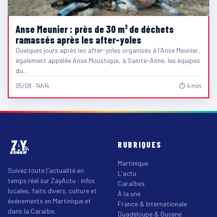
Anse Meunier : près de 30 m³ de déchets
ramassés après les after-yoles
Quelques jours après les after-yoles organisés à l'Anse Meunier,
également appelée Anse Moustique, à Sainte-Anne, les équipes
du…
05/08 · 14h14
⏱ 4 min
RUBRIQUES
Martinique
Suivez toute l'actualité en
L'actu
temps réel sur ZayActu : infos
Caraïbes
locales, faits divers, culture et
À la une
événements en Martinique et
France & Internationale
dans la Caraïbe.
Guadeloupe & Guyane