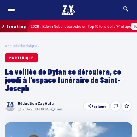
🔍
 Guadeloupe 2026 : Edwin Nubul décroche un Top 10 lors de la 7ᵉ étape
⚡ Breaking
MARTIN
Accueil
›
Martinique
›
MARTINIQUE
La veillée de Dylan se déroulera, ce
jeudi à l’espace funéraire de Saint-
Joseph
Rédaction ZayActu
Partager
12/07/2018 à 00h53
·
⏱ 1 min