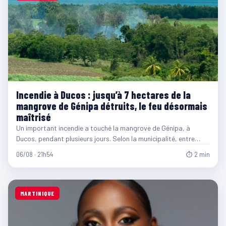
Incendie à Ducos : jusqu’à 7 hectares de la
mangrove de Génipa détruits, le feu désormais
maîtrisé
Un important incendie a touché la mangrove de Génipa, à
Ducos, pendant plusieurs jours. Selon la municipalité, entre…
06/08 · 21h54
⏱ 2 min
MARTINIQUE