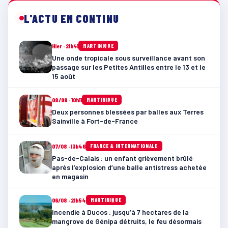
L'ACTU EN CONTINU
Hier · 21h41
MARTINIQUE
Une onde tropicale sous surveillance avant son
passage sur les Petites Antilles entre le 13 et le
15 août
08/08 · 10h11
MARTINIQUE
Deux personnes blessées par balles aux Terres
Sainville à Fort-de-France
07/08 · 13h46
FRANCE & INTERNATIONALE
Pas-de-Calais : un enfant grièvement brûlé
après l’explosion d’une balle antistress achetée
en magasin
06/08 · 21h54
MARTINIQUE
Incendie à Ducos : jusqu’à 7 hectares de la
mangrove de Génipa détruits, le feu désormais