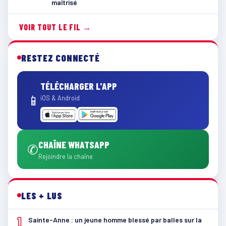
maîtrisé
VOIR TOUT LE FIL →
RESTEZ CONNECTÉ
TÉLÉCHARGER L'APP
📱
iOS & Android
CHAÎNE WHATSAPP
✆
Rejoindre la chaîne
LES + LUS
1
Sainte-Anne : un jeune homme blessé par balles sur la