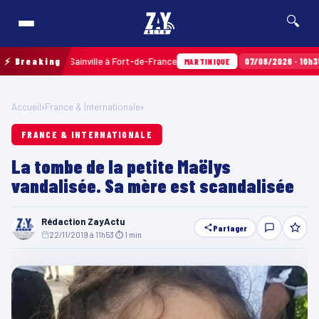
🔍
ux Terres Sainville à Fort-de-France
⚡ Breaking
07/08/2026 · 10h35
Airb
MARTINIQUE
Accueil
›
France & Internationale
›
FRANCE & INTERNATIONALE
La tombe de la petite Maëlys
vandalisée. Sa mère est scandalisée
Rédaction ZayActu
Partager
22/11/2019 à 11h53
·
⏱ 1 min