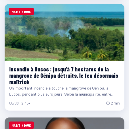
MARTINIQUE
Incendie à Ducos : jusqu’à 7 hectares de la
mangrove de Génipa détruits, le feu désormais
maîtrisé
Un important incendie a touché la mangrove de Génipa, à
Ducos, pendant plusieurs jours. Selon la municipalité, entre…
06/08 · 21h54
⏱ 2 min
MARTINIQUE