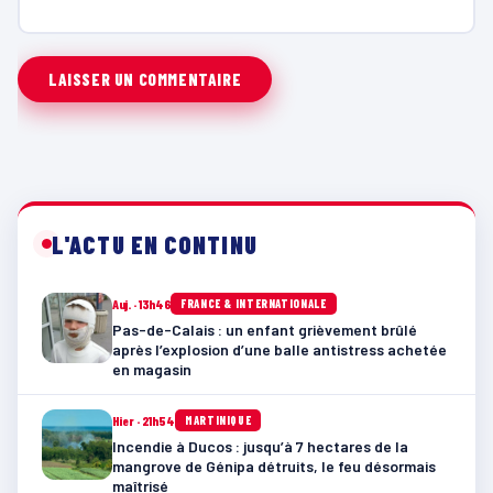
L'ACTU EN CONTINU
Auj. · 13h46
FRANCE & INTERNATIONALE
Pas-de-Calais : un enfant grièvement brûlé
après l’explosion d’une balle antistress achetée
en magasin
Hier · 21h54
MARTINIQUE
Incendie à Ducos : jusqu’à 7 hectares de la
mangrove de Génipa détruits, le feu désormais
maîtrisé