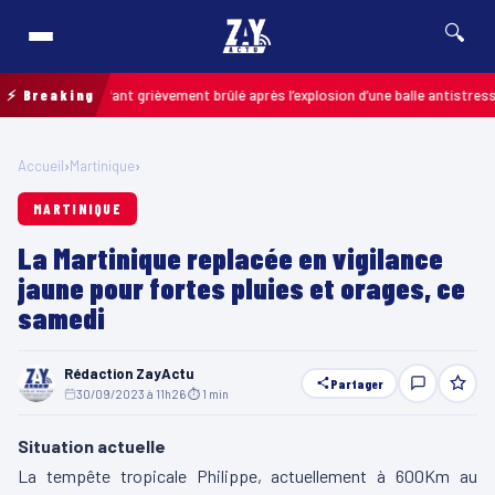
🔍
is : un enfant grièvement brûlé après l’explosion d’une balle antistress ach
⚡ Breaking
Accueil
›
Martinique
›
MARTINIQUE
La Martinique replacée en vigilance
jaune pour fortes pluies et orages, ce
samedi
Rédaction ZayActu
Partager
30/09/2023 à 11h26
·
⏱ 1 min
Situation actuelle
La tempête tropicale Philippe, actuellement à 600Km au