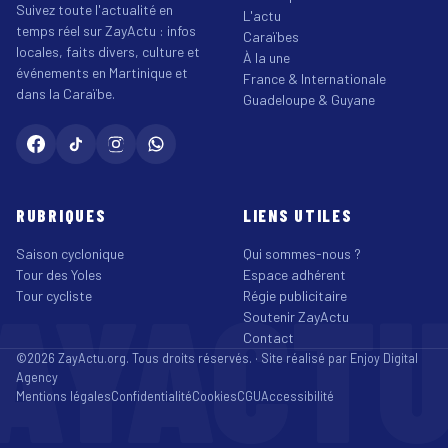
Suivez toute l'actualité en
L'actu
temps réel sur ZayActu : infos
Caraïbes
locales, faits divers, culture et
À la une
événements en Martinique et
France & Internationale
dans la Caraïbe.
Guadeloupe & Guyane
RUBRIQUES
LIENS UTILES
Saison cyclonique
Qui sommes-nous ?
Tour des Yoles
Espace adhérent
AYACT
Tour cycliste
Régie publicitaire
Soutenir ZayActu
Contact
©2026 ZayActu.org. Tous droits réservés. · Site réalisé par
Enjoy Digital
Agency
Mentions légales
Confidentialité
Cookies
CGU
Accessibilité