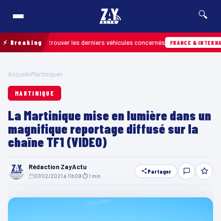
🔍
in pour retrouver les derniers véhicules concernés
⚡ Breaking
FRANCE & INTERNATIONAL
Accueil
›
Martinique
›
MARTINIQUE
La Martinique mise en lumière dans un
magnifique reportage diffusé sur la
chaîne TF1 (VIDEO)
Rédaction ZayActu
Partager
07/02/2021 à 11h09
·
⏱ 1 min