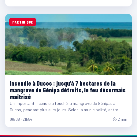
MARTINIQUE
Incendie à Ducos : jusqu’à 7 hectares de la
mangrove de Génipa détruits, le feu désormais
maîtrisé
Un important incendie a touché la mangrove de Génipa, à
Ducos, pendant plusieurs jours. Selon la municipalité, entre…
06/08 · 21h54
⏱ 2 min