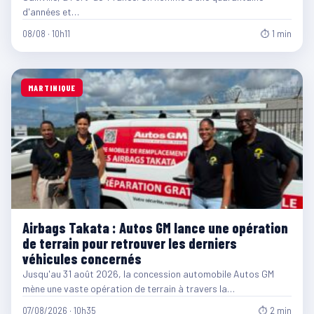
d'années et…
08/08 · 10h11
⏱ 1 min
MARTINIQUE
Airbags Takata : Autos GM lance une opération
de terrain pour retrouver les derniers
véhicules concernés
Jusqu'au 31 août 2026, la concession automobile Autos GM
mène une vaste opération de terrain à travers la…
07/08/2026 · 10h35
⏱ 2 min