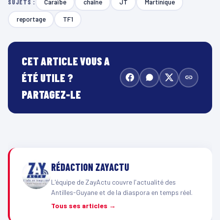
Caraïbe
chaîne
JT
Martinique
SUJETS :
reportage
TF1
CET ARTICLE VOUS A
ÉTÉ UTILE ?
PARTAGEZ-LE
RÉDACTION ZAYACTU
L'équipe de ZayActu couvre l'actualité des
Antilles-Guyane et de la diaspora en temps réel.
Tous ses articles →