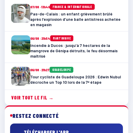
07/08 · 13h46
FRANCE & INTERNATIONALE
Pas-de-Calais : un enfant grièvement brûlé
après l’explosion d’une balle antistress achetée
en magasin
06/08 · 21h54
MARTINIQUE
Incendie à Ducos : jusqu’à 7 hectares de la
mangrove de Génipa détruits, le feu désormais
maîtrisé
06/08 · 21h27
GUADELOUPE
Tour cycliste de Guadeloupe 2026 : Edwin Nubul
décroche un Top 10 lors de la 7ᵉ étape
VOIR TOUT LE FIL →
RESTEZ CONNECTÉ
TÉLÉCHARGER L'APP