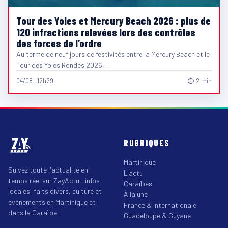
Tour des Yoles et Mercury Beach 2026 : plus de
120 infractions relevées lors des contrôles
des forces de l’ordre
Au terme de neuf jours de festivités entre la Mercury Beach et le
Tour des Yoles Rondes 2026,…
04/08 · 12h29
⏱ 2 min
RUBRIQUES
Martinique
Suivez toute l'actualité en
L'actu
temps réel sur ZayActu : infos
Caraïbes
locales, faits divers, culture et
À la une
événements en Martinique et
France & Internationale
dans la Caraïbe.
Guadeloupe & Guyane