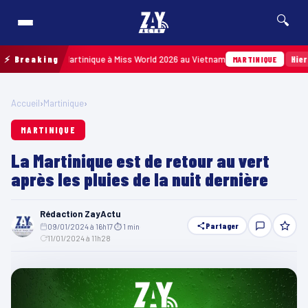
🔍
résenter la Martinique à Miss World 2026 au Vietnam
⚡ Breaking
Hier · 14h
MARTINIQUE
Accueil
›
Martinique
›
MARTINIQUE
La Martinique est de retour au vert
après les pluies de la nuit dernière
Rédaction ZayActu
Partager
09/01/2024 à 16h17
·
⏱ 1 min
·
11/01/2024 à 11h28