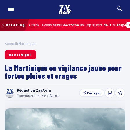
🔍
e Guadeloupe 2026 : Edwin Nubul décroche un Top 10 lors de la 7ᵉ étape
⚡ Breaking
MARTI
Accueil
›
Martinique
›
MARTINIQUE
La Martinique en vigilance jaune pour
fortes pluies et orages
Rédaction ZayActu
Partager
06/09/2019 à 15h47
·
⏱ 1 min