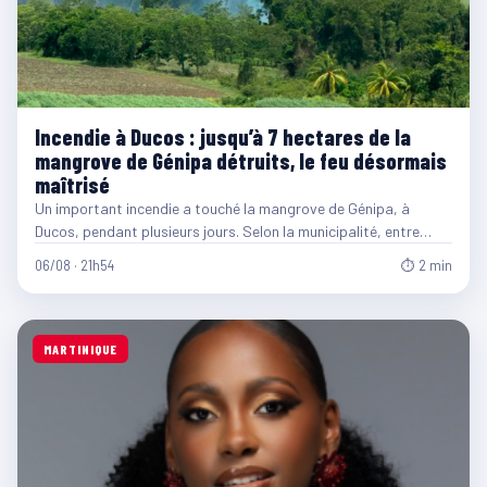
Incendie à Ducos : jusqu’à 7 hectares de la
mangrove de Génipa détruits, le feu désormais
maîtrisé
Un important incendie a touché la mangrove de Génipa, à
Ducos, pendant plusieurs jours. Selon la municipalité, entre…
06/08 · 21h54
⏱ 2 min
MARTINIQUE