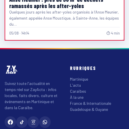
ramassés après les after-yoles
Quelques jours après les after-yoles organisés à l'Anse Meunier,
également appelée Anse Moustique, à Sainte-Anne, les équipes
du…
05/08 · 14h14
⏱ 4 min
RUBRIQUES
Martinique
Suivez toute l'actualité en
L'actu
temps réel sur ZayActu : infos
Caraïbes
locales, faits divers, culture et
À la une
événements en Martinique et
France & Internationale
dans la Caraïbe.
Guadeloupe & Guyane