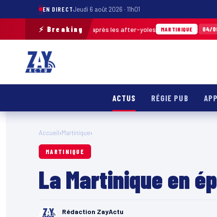
EN DIRECT
Jeudi 6 août 2026 · 11h01
⚡ Breaking
e déchets ramassés après les after-yoles
To
04/08 · 12h29
MARTINIQUE
ACTUS
RÉGIE PUB
APP
Accueil
›
Martinique
›
MARTINIQUE
La Martinique en é
Rédaction ZayActu