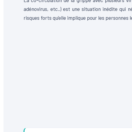
La co-circulation de la grippe avec plusieurs viru
adénovirus, etc..) est une situation inédite qui
risques forts qu’elle implique pour les personnes le