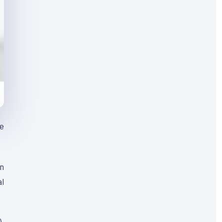
ne
n
al