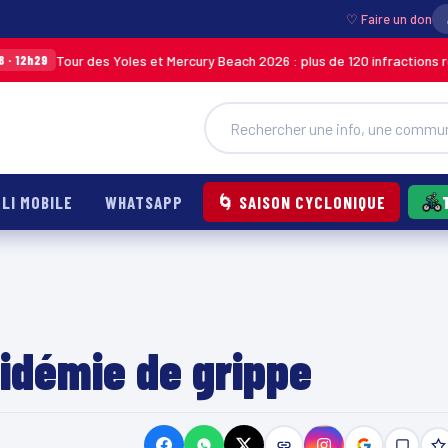
♡ Faire un don
ur des Yoles et Mercury Beach 2026 : plus de 120 infractions relevées lor
LI MOBILE
WHATSAPP
🌀 SAISON CYCLONIQUE
pidémie de grippe