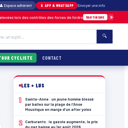
👤 Espace adhérent
📱 APP & WHATSAPP
Envoyer une info
s des contrôles des forces de l’ordre
Un impo
04/08 · 11h06
MARTINIQUE
🔍
TOUR CYCLISTE
CONTACT
LES + LUS
1
Sainte-Anne : un jeune homme blessé
par balles sur la plage de l’Anse
Moustique en marge d’un after yoles
2
Carburants : le gazole augmente, le prix
du gaz baisse au 1er août 2026