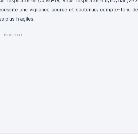
s respiratoires (Covid-19, virus respiratoire syncytial (VRS
 nécessite une vigilance accrue et soutenue, compte-tenu d
s plus fragiles.
PUBLICITÉ