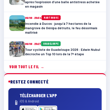
après l’explosion d’une balle antistress achetée
en magasin
06/08 · 21h54
MARTINIQUE
Incendie à Ducos : jusqu’à 7 hectares de la
mangrove de Génipa détruits, le feu désormais
maîtrisé
06/08 · 21h27
GUADELOUPE
Tour cycliste de Guadeloupe 2026 : Edwin Nubul
décroche un Top 10 lors de la 7ᵉ étape
VOIR TOUT LE FIL →
RESTEZ CONNECTÉ
TÉLÉCHARGER L'APP
📱
iOS & Android