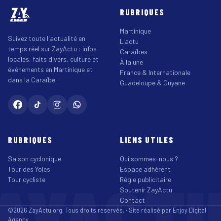
RUBRIQUES
Martinique
Suivez toute l'actualité en
L'actu
temps réel sur ZayActu : infos
Caraïbes
locales, faits divers, culture et
À la une
événements en Martinique et
France & Internationale
dans la Caraïbe.
Guadeloupe & Guyane
RUBRIQUES
LIENS UTILES
Saison cyclonique
Qui sommes-nous ?
Tour des Yoles
Espace adhérent
AYACT
Tour cycliste
Régie publicitaire
Soutenir ZayActu
Contact
©2026 ZayActu.org. Tous droits réservés. · Site réalisé par
Enjoy Digital
Agency