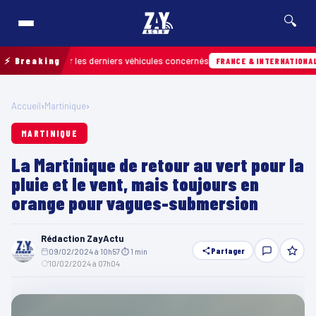
🔍
 retrouver les derniers véhicules concernés
⚡ Breaking
Hie
FRANCE & INTERNATIONALE
Accueil
›
Martinique
›
MARTINIQUE
La Martinique de retour au vert pour la
pluie et le vent, mais toujours en
orange pour vagues-submersion
Rédaction ZayActu
Partager
09/02/2024 à 10h57
·
⏱ 1 min
·
10/02/2024 à 07h04